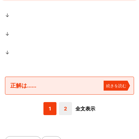
↓
↓
↓
正解は......
続きを読む
1
2
全文表示