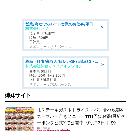
営業/商社でのルート営業のお仕事/即日勤務可/車通勤可/営業
＞
株式会社パソナ
福岡県 北九州市
時給1,506円
正社員
スポンサー：求人ボックス
検品・検査/高収入/日払いOK/日勤/20・30・40代活躍中/製造 工場
＞
株式会社綜合キャリアオプション
熊本県 菊陽町
時給1,800円～2,250円
正社員 / 派遣社員
スポンサー：求人ボックス
姉妹サイト
【ステーキガスト】ライス・パン食べ放題&
スープバー付きメニュー1111円はお得!最新ク
ーポンを公式Xで公開中《9月23日まで》