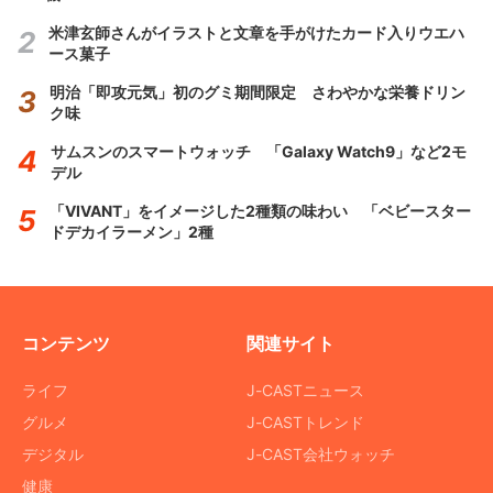
米津玄師さんがイラストと文章を手がけたカード入りウエハ
ース菓子
明治「即攻元気」初のグミ期間限定 さわやかな栄養ドリン
ク味
サムスンのスマートウォッチ 「Galaxy Watch9」など2モ
デル
「VIVANT」をイメージした2種類の味わい 「ベビースター
ドデカイラーメン」2種
コンテンツ
関連サイト
ライフ
J-CASTニュース
グルメ
J-CASTトレンド
デジタル
J-CAST会社ウォッチ
健康