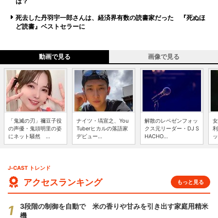
は？
死去した丹羽宇一郎さんは、経済界有数の読書家だった 『死ぬほ
ど読書』ベストセラーに
動画で見る
画像で見る
「鬼滅の刃」禰豆子役
ナイツ・塙宣之、You
解散のレペゼンフォッ
女
の声優・鬼頭明里の姿
Tuberヒカルの落語家
クス元リーダー・DJ S
利
にネット騒然 ...
デビュー...
HACHO...
ッ
J-CAST トレンド
アクセスランキング
もっと見る
3段階の制御を自動で 米の香りや甘みを引き出す家庭用精米
機