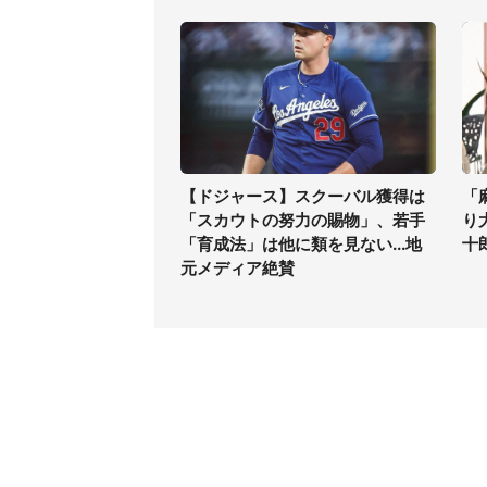
【ドジャース】スクーバル獲得は
「
「スカウトの努力の賜物」、若手
り
「育成法」は他に類を見ない...地
十
元メディア絶賛
コンテンツ
関連サ