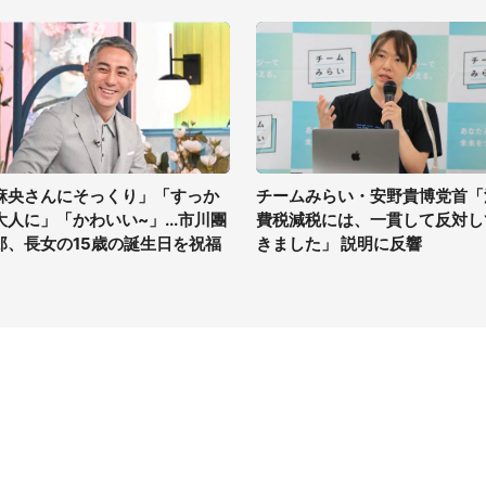
麻央さんにそっくり」「すっか
チームみらい・安野貴博党首「
大人に」「かわいい~」...市川團
費税減税には、一貫して反対し
郎、長女の15歳の誕生日を祝福
きました」 説明に反響
イト
サイトについて