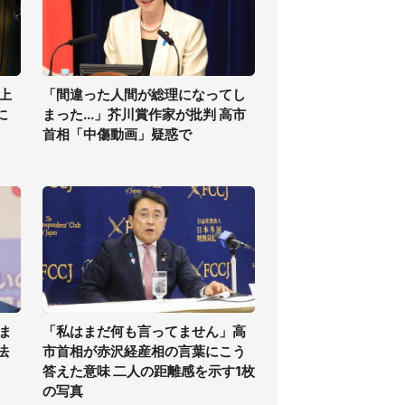
上
「間違った人間が総理になってし
に
まった...」芥川賞作家が批判 高市
首相「中傷動画」疑惑で
ま
「私はまだ何も言ってません」高
法
市首相が赤沢経産相の言葉にこう
答えた意味 二人の距離感を示す1枚
の写真