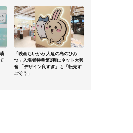
消
「映画ちいかわ 人魚の島のひみ
て
つ」入場者特典第2弾にネット大興
奮 「デザイン良すぎ」も「転売す
ごそう」