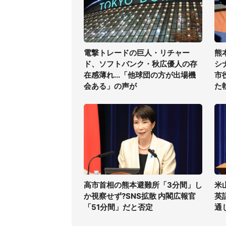
電撃トレードの巨人・リチャー
熊
ド、ソフトバンク・秋広優人の存
シ
在感薄れ...「他球団の方が出場機
市
会ある」の声が
た
高市首相の熊本避難所「3分間」し
米
か視察せず?SNS拡散 内閣広報官
英
「51分間」だと否定
通