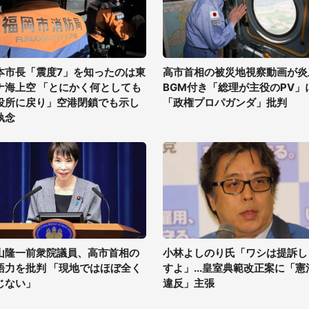
本市長「震度7」を知ったのは東
高市首相の被災地視察動画が炎
ナ海上空 「とにかく何としても
BGM付き「総理が主役のPV」
役所に戻り」空港閉鎖でも示し
「政権プロパガンダ」批判
執念
山隆一前衆院議員、高市首相の
小林よしのり氏「ワシは提訴し
語力を批判 「現地ではほぼ全く
すよ」...皇室典範改正案に「憲
じない」
違反」主張