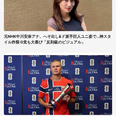
元NHK中川安奈アナ、へそ出し&ド派手巨人ユニ姿で...神スタ
イル炸裂 G党も大喜び「反則級のビジュアル」