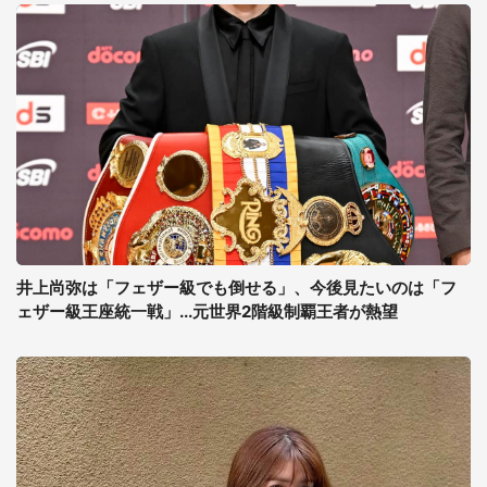
井上尚弥は「フェザー級でも倒せる」、今後見たいのは「フ
ェザー級王座統一戦」...元世界2階級制覇王者が熱望