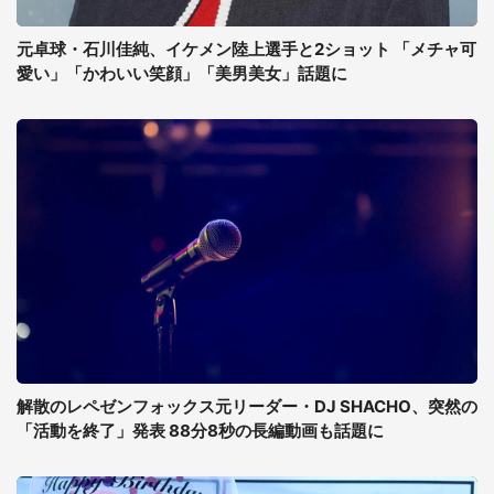
元卓球・石川佳純、イケメン陸上選手と2ショット 「メチャ可
愛い」「かわいい笑顔」「美男美女」話題に
解散のレペゼンフォックス元リーダー・DJ SHACHO、突然の
「活動を終了」発表 88分8秒の長編動画も話題に