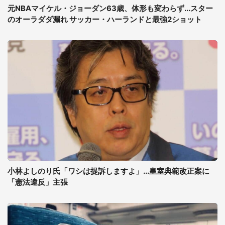
元NBAマイケル・ジョーダン63歳、体形も変わらず...スター
のオーラダダ漏れ サッカー・ハーランドと最強2ショット
小林よしのり氏「ワシは提訴しますよ」...皇室典範改正案に
「憲法違反」主張