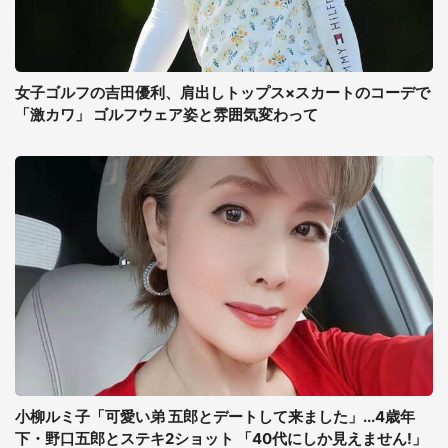
女子ゴルフの吉田優利、肩出しトップス×スカートのコーデで
「激カワ」 ゴルフウェア姿と雰囲気変わって
小柳ルミ子「可愛い弟 五郎とデートして来ました」...4歳年
下・野口五郎とステキ2ショット 「40代にしか見えません!」