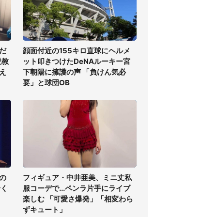
だ
顔面付近の155キロ直球にヘルメ
説教
ット叩きつけたDeNAルーキー宮
え
下朝陽に擁護の声 「負けん気必
要」と球団OB
の
フィギュア・中井亜美、ミニ丈私
全く
服コーデで...ペンラ片手にライブ
楽しむ 「可愛さ爆発」「相変わら
ずキュート」