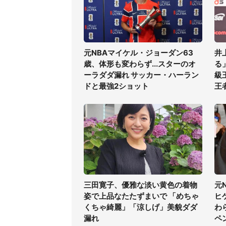
元NBAマイケル・ジョーダン63
井
歳、体形も変わらず...スターのオ
る
ーラダダ漏れ サッカー・ハーラン
級
ドと最強2ショット
王
三田寛子、優雅な淡い黄色の着物
元
姿で上品なたたずまいで 「めちゃ
ヒ
くちゃ綺麗」「涼しげ」美貌ダダ
わ
漏れ
ペ