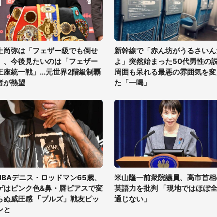
上尚弥は「フェザー級でも倒せ
新幹線で「赤ん坊がうるさいん
」、今後見たいのは「フェザー
よ」突然始まった50代男性の
王座統一戦」...元世界2階級制覇
周囲も呆れる最悪の雰囲気を変
者が熱望
た「一喝」
NBAデニス・ロッドマン65歳、
米山隆一前衆院議員、高市首相
ゲはピンク色&鼻・唇ピアスで変
英語力を批判 「現地ではほぼ
らぬ威圧感 「ブルズ」戦友ピッ
通じない」
ンと