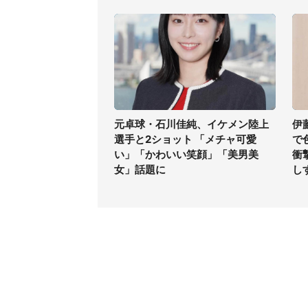
元卓球・石川佳純、イケメン陸上
伊
選手と2ショット 「メチャ可愛
で
い」「かわいい笑顔」「美男美
衝
女」話題に
し
コンテンツ
関連サ