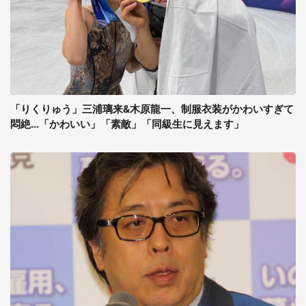
「りくりゅう」三浦璃来&木原龍一、制服衣装がかわいすぎて
悶絶...「かわいい」「素敵」「同級生に見えます」