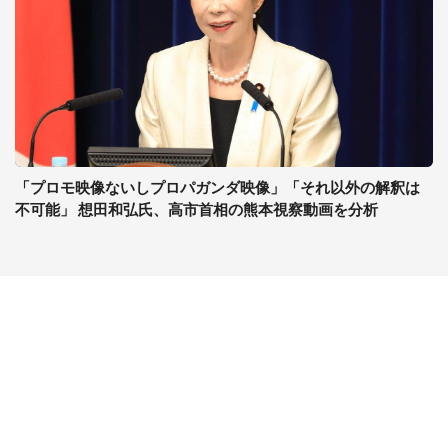
「プロモ映像ないしプロパガンダ映像」「それ以外の解釈は
不可能」 想田和弘氏、高市首相の熊本視察動画を分析
コンテンツ
関連サイト
ライフ
J-CASTニュース
グルメ
J-CASTトレンド
デジタル
J-CAST会社ウォッチ