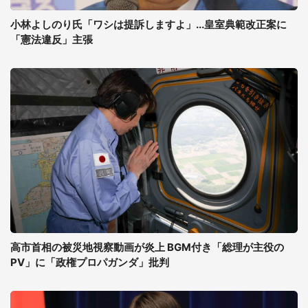
小林よしのり氏「ワシは提訴しますよ」...皇室典範改正案に
「憲法違反」主張
高市首相の被災地視察動画が炎上 BGM付き「総理が主役の
PV」に「政権プロパガンダ」批判