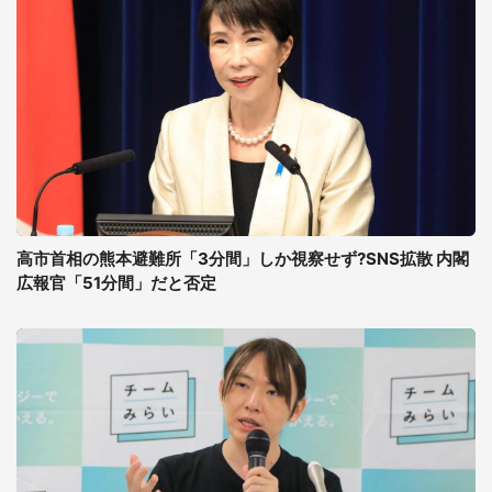
高市首相の熊本避難所「3分間」しか視察せず?SNS拡散 内閣
広報官「51分間」だと否定