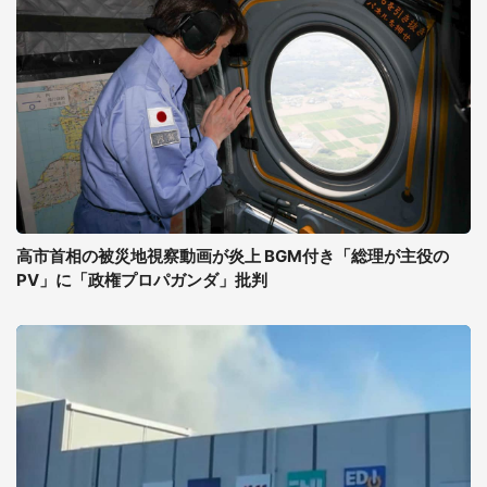
高市首相の被災地視察動画が炎上 BGM付き「総理が主役の
PV」に「政権プロパガンダ」批判