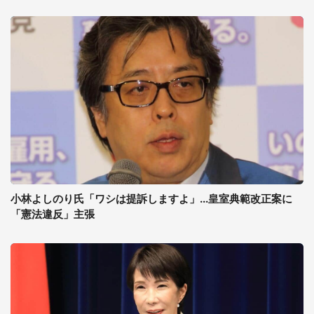
小林よしのり氏「ワシは提訴しますよ」...皇室典範改正案に
「憲法違反」主張