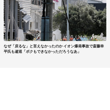
なぜ「戻るな」と言えなかったのか イオン爆発事故で斎藤幸
平氏も逡巡「ボクもできなかっただろうなあ」
コンテンツ
関連サイト
ライフ
J-CASTニュース
グルメ
J-CASTトレンド
デジタル
J-CAST会社ウォッチ