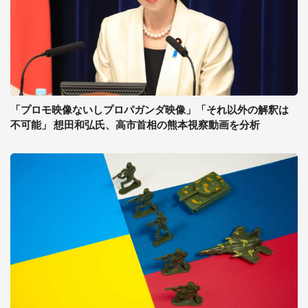
「プロモ映像ないしプロパガンダ映像」「それ以外の解釈は
不可能」 想田和弘氏、高市首相の熊本視察動画を分析