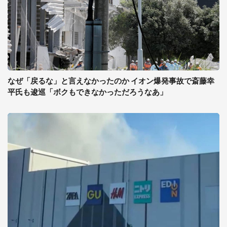
なぜ「戻るな」と言えなかったのか イオン爆発事故で斎藤幸
平氏も逡巡「ボクもできなかっただろうなあ」