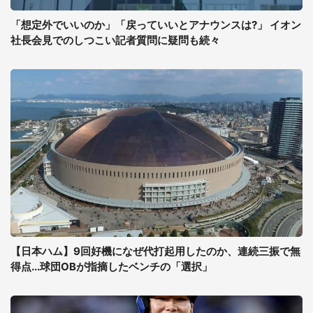
「想定外でいいのか」「戻っていいとアナウンスは?」 イオン
社長会見でのしつこい記者質問に疑問も続々
【日本ハム】9回好機になぜ代打起用したのか、連続三振で無
得点...球団OBが指摘したベンチの「選択」