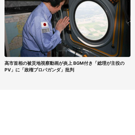
高市首相の被災地視察動画が炎上 BGM付き「総理が主役の
PV」に「政権プロパガンダ」批判
コンテンツ
関連サイト
ライフ
J-CASTニュース
グルメ
J-CASTトレンド