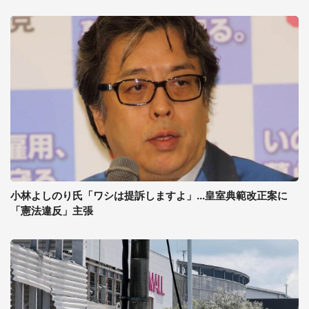
小林よしのり氏「ワシは提訴しますよ」...皇室典範改正案に
「憲法違反」主張