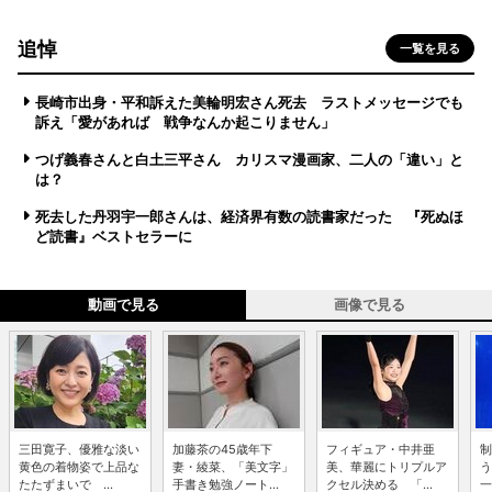
追悼
一覧を見る
長崎市出身・平和訴えた美輪明宏さん死去 ラストメッセージでも
訴え「愛があれば 戦争なんか起こりません」
つげ義春さんと白土三平さん カリスマ漫画家、二人の「違い」と
は？
死去した丹羽宇一郎さんは、経済界有数の読書家だった 『死ぬほ
ど読書』ベストセラーに
動画で見る
画像で見る
三田寛子、優雅な淡い
加藤茶の45歳年下
フィギュア・中井亜
制
黄色の着物姿で上品な
妻・綾菜、「美文字」
美、華麗にトリプルア
う
たたずまいで ...
手書き勉強ノート...
クセル決める 「...
一