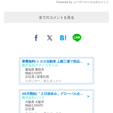
全てのコメントを見る
寮費無料/トヨタ自動車 上郷工場で部品の組立製造/tutumi
＞
株式会社テクノスマイル
愛知県 豊田市
時給2,100円
正社員 / 派遣社員
スポンサー：求人ボックス
09月開始/「土日祝休み」グローバル企業での産業保健のお仕事/保健師/高時給/残業なし/服装自由
＞
株式会社パソナ
大阪府 大阪市
時給2,300円
正社員