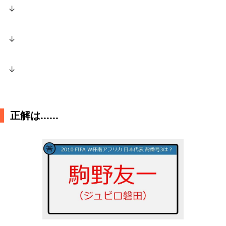
↓
↓
↓
正解は......