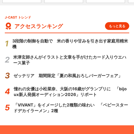
J-CAST トレンド
アクセスランキング
もっと見る
3段階の制御を自動で 米の香りや甘みを引き出す家庭用精米
機
米津玄師さんがイラストと文章を手がけたカード入りウエハ
ース菓子
ゼッテリア 期間限定「夏の和風おろしバーガーフェア」
憧れの女優は小松菜奈、大阪の16歳がグランプリに 「bijo
ux新人発掘オーディション2026」リポート
「VIVANT」をイメージした2種類の味わい 「ベビースター
ドデカイラーメン」2種