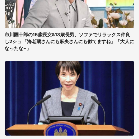
市川團十郎の15歳長女&13歳長男、ソファでリラックス仲良
し2ショ 「海老蔵さんにも麻央さんにも似てますね」「大人に
なったな~」