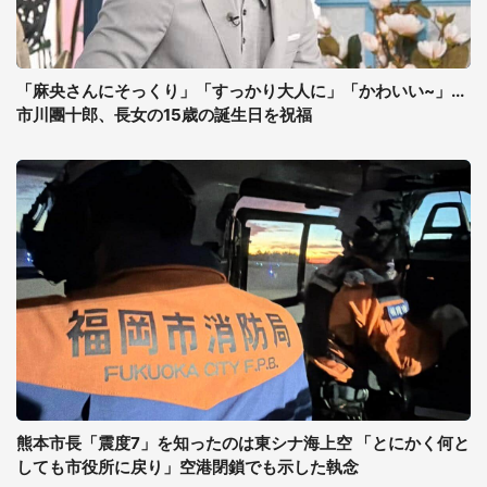
「麻央さんにそっくり」「すっかり大人に」「かわいい~」...
市川團十郎、長女の15歳の誕生日を祝福
熊本市長「震度7」を知ったのは東シナ海上空 「とにかく何と
しても市役所に戻り」空港閉鎖でも示した執念