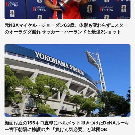
元NBAマイケル・ジョーダン63歳、体形も変わらず...スター
のオーラダダ漏れ サッカー・ハーランドと最強2ショット
顔面付近の155キロ直球にヘルメット叩きつけたDeNAルーキ
ー宮下朝陽に擁護の声 「負けん気必要」と球団OB