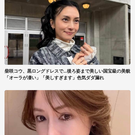
柴咲コウ、黒ロングドレスで...後ろ姿まで美しい国宝級の美貌
「オーラが凄い」「美しすぎます」色気ダダ漏れ