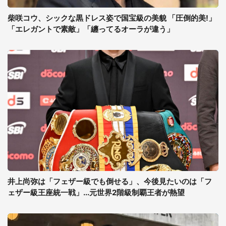
柴咲コウ、シックな黒ドレス姿で国宝級の美貌 「圧倒的美!」
「エレガントで素敵」「纏ってるオーラが違う」
井上尚弥は「フェザー級でも倒せる」、今後見たいのは「フ
ェザー級王座統一戦」...元世界2階級制覇王者が熱望