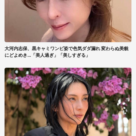
大河内志保、黒キャミワンピ姿で色気ダダ漏れ 変わらぬ美貌
にどよめき...「美人過ぎ」「美しすぎる」