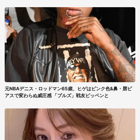
元NBAデニス・ロッドマン65歳、ヒゲはピンク色&鼻・唇ピ
アスで変わらぬ威圧感 「ブルズ」戦友ピッペンと