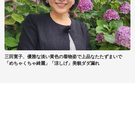
三田寛子、優雅な淡い黄色の着物姿で上品なたたずまいで
「めちゃくちゃ綺麗」「涼しげ」美貌ダダ漏れ
コンテンツ
関連サイト
ライフ
J-CASTニュース
グルメ
J-CASTトレンド
デジタル
J-CAST会社ウォッチ