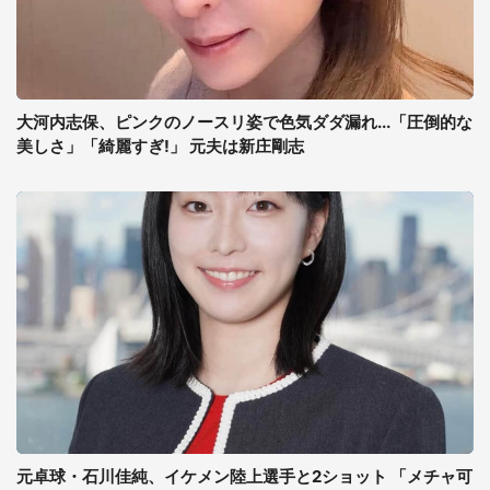
大河内志保、ピンクのノースリ姿で色気ダダ漏れ...「圧倒的な
美しさ」「綺麗すぎ!」 元夫は新庄剛志
元卓球・石川佳純、イケメン陸上選手と2ショット 「メチャ可