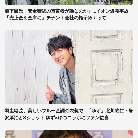
橋下徹氏「安全確認の宣言者が誰なのか」...イオン爆発事故
「売上金を金庫に」テナント会社の指示めぐって
羽生結弦、美しいブルー基調の衣装で...「ゆず」北川悠仁・岩
沢厚治と3ショット ゆず×ゆづコラボにファン歓喜