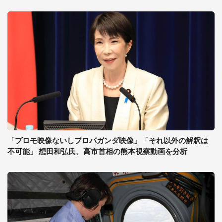
「プロモ映像ないしプロパガンダ映像」「それ以外の解釈は
不可能」 想田和弘氏、高市首相の熊本視察動画を分析