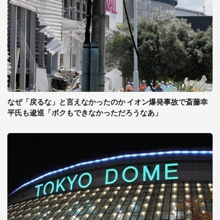
なぜ「戻るな」と言えなかったのか イオン爆発事故で斎藤幸
平氏も逡巡「ボクもできなかっただろうなあ」