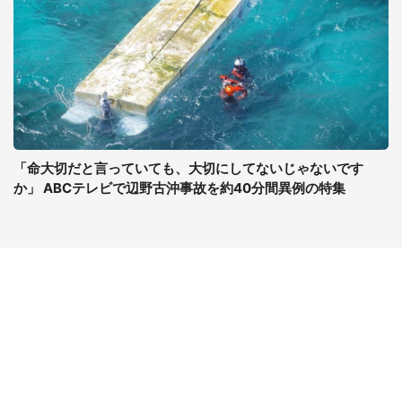
「命大切だと言っていても、大切にしてないじゃないです
か」 ABCテレビで辺野古沖事故を約40分間異例の特集
コンテンツ
関連サイト
ライフ
J-CASTニュース
グルメ
J-CASTトレンド
デジタル
J-CAST会社ウォッチ