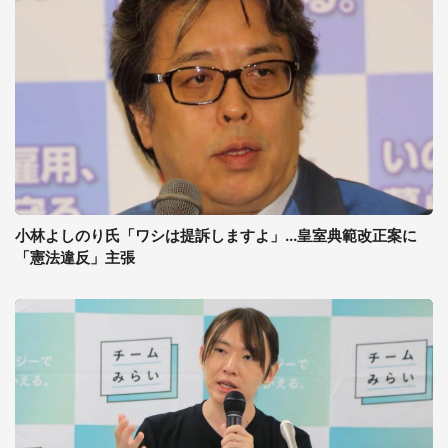
小林よしのり氏「ワシは提訴しますよ」...皇室典範改正案に
「憲法違反」主張