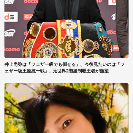
井上尚弥は「フェザー級でも倒せる」、今後見たいのは「フ
ェザー級王座統一戦」...元世界2階級制覇王者が熱望