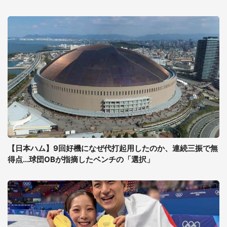
【日本ハム】9回好機になぜ代打起用したのか、連続三振で無
得点...球団OBが指摘したベンチの「選択」