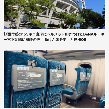
顔面付近の155キロ直球にヘルメット叩きつけたDeNAルーキ
ー宮下朝陽に擁護の声 「負けん気必要」と球団OB