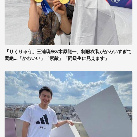
「りくりゅう」三浦璃来&木原龍一、制服衣装がかわいすぎて
悶絶...「かわいい」「素敵」「同級生に見えます」