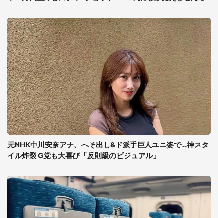
元NHK中川安奈アナ、へそ出し&ド派手巨人ユニ姿で...神スタ
イル炸裂 G党も大喜び「反則級のビジュアル」