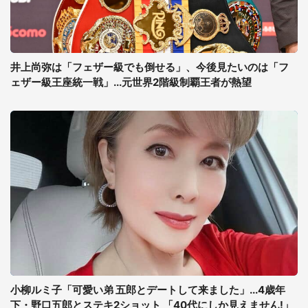
井上尚弥は「フェザー級でも倒せる」、今後見たいのは「フ
ェザー級王座統一戦」...元世界2階級制覇王者が熱望
小柳ルミ子「可愛い弟 五郎とデートして来ました」...4歳年
下・野口五郎とステキ2ショット 「40代にしか見えません!」