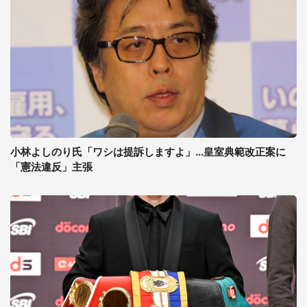
小林よしのり氏「ワシは提訴しますよ」...皇室典範改正案に
「憲法違反」主張