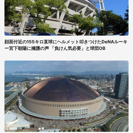
顔面付近の155キロ直球にヘルメット叩きつけたDeNAルーキ
ー宮下朝陽に擁護の声 「負けん気必要」と球団OB