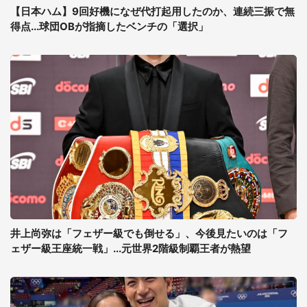
【日本ハム】9回好機になぜ代打起用したのか、連続三振で無
得点...球団OBが指摘したベンチの「選択」
井上尚弥は「フェザー級でも倒せる」、今後見たいのは「フ
ェザー級王座統一戦」...元世界2階級制覇王者が熱望