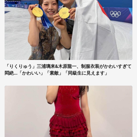
「りくりゅう」三浦璃来&木原龍一、制服衣装がかわいすぎて
悶絶...「かわいい」「素敵」「同級生に見えます」