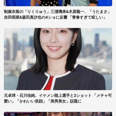
制服衣装の「りくりゅう」三浦璃来&木原龍一、「うたまさ」
吉田唄菜&森田真沙也の4ショに反響 「青春すぎて眩しい」
元卓球・石川佳純、イケメン陸上選手と2ショット 「メチャ可
愛い」「かわいい笑顔」「美男美女」話題に