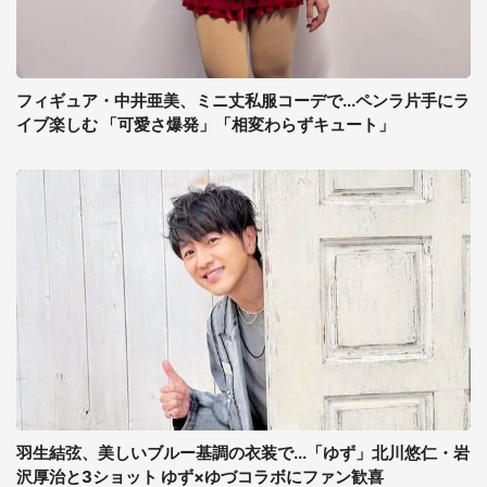
フィギュア・中井亜美、ミニ丈私服コーデで...ペンラ片手にラ
イブ楽しむ 「可愛さ爆発」「相変わらずキュート」
羽生結弦、美しいブルー基調の衣装で...「ゆず」北川悠仁・岩
沢厚治と3ショット ゆず×ゆづコラボにファン歓喜