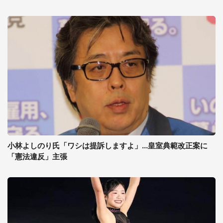
小林よしのり氏「ワシは提訴しますよ」...皇室典範改正案に
「憲法違反」主張