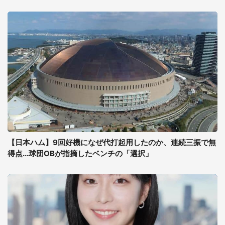
【日本ハム】9回好機になぜ代打起用したのか、連続三振で無
得点...球団OBが指摘したベンチの「選択」