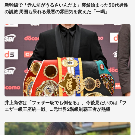
新幹線で「赤ん坊がうるさいんだよ」突然始まった50代男性
の説教 周囲も呆れる最悪の雰囲気を変えた「一喝」
井上尚弥は「フェザー級でも倒せる」、今後見たいのは「フ
ェザー級王座統一戦」...元世界2階級制覇王者が熱望