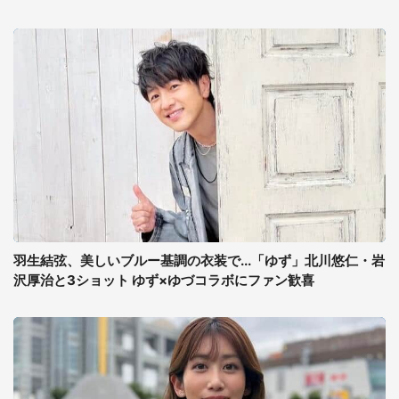
羽生結弦、美しいブルー基調の衣装で...「ゆず」北川悠仁・岩
沢厚治と3ショット ゆず×ゆづコラボにファン歓喜