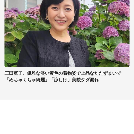
三田寛子、優雅な淡い黄色の着物姿で上品なたたずまいで
「めちゃくちゃ綺麗」「涼しげ」美貌ダダ漏れ
コンテンツ
関連サイト
ライフ
J-CASTニュース