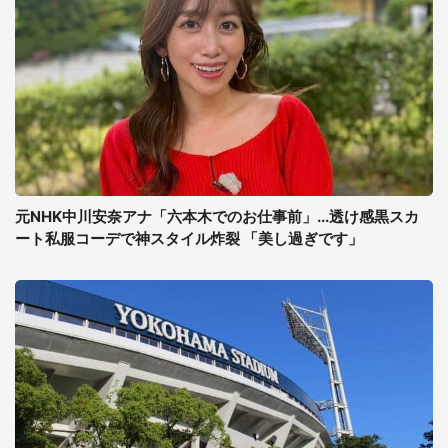
元NHK中川安奈アナ「六本木でのお仕事前」...透け感黒スカ
ート私服コーデで神スタイル炸裂 「美し過ぎです」