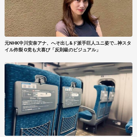
元NHK中川安奈アナ、へそ出し&ド派手巨人ユニ姿で...神スタ
イル炸裂 G党も大喜び「反則級のビジュアル」