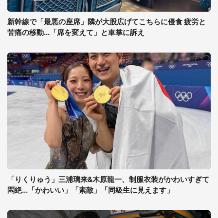
新幹線で「最悪の座席」隣が大股広げてこちらに侵食 疲労と
苦痛の移動...「席を変えて」と車掌に訴え
「りくりゅう」三浦璃来&木原龍一、制服衣装がかわいすぎて
悶絶...「かわいい」「素敵」「同級生に見えます」