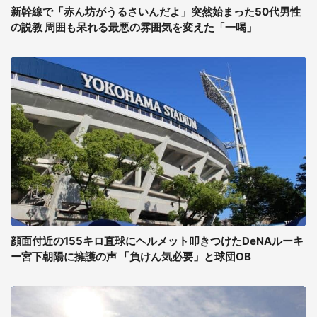
新幹線で「赤ん坊がうるさいんだよ」突然始まった50代男性
の説教 周囲も呆れる最悪の雰囲気を変えた「一喝」
顔面付近の155キロ直球にヘルメット叩きつけたDeNAルーキ
ー宮下朝陽に擁護の声 「負けん気必要」と球団OB