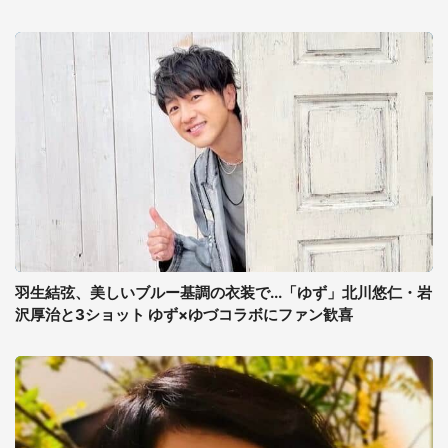
羽生結弦、美しいブルー基調の衣装で...「ゆず」北川悠仁・岩
沢厚治と3ショット ゆず×ゆづコラボにファン歓喜