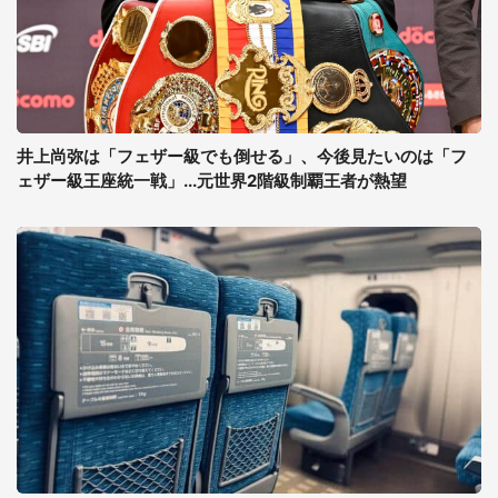
井上尚弥は「フェザー級でも倒せる」、今後見たいのは「フ
ェザー級王座統一戦」...元世界2階級制覇王者が熱望