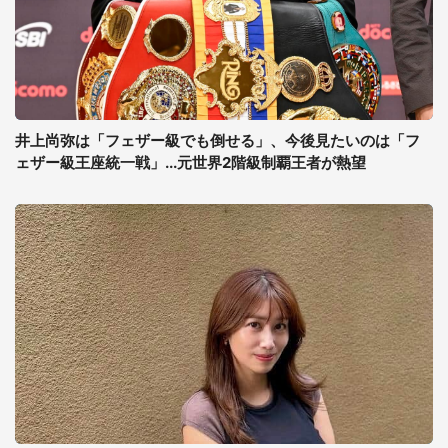
井上尚弥は「フェザー級でも倒せる」、今後見たいのは「フ
ェザー級王座統一戦」...元世界2階級制覇王者が熱望