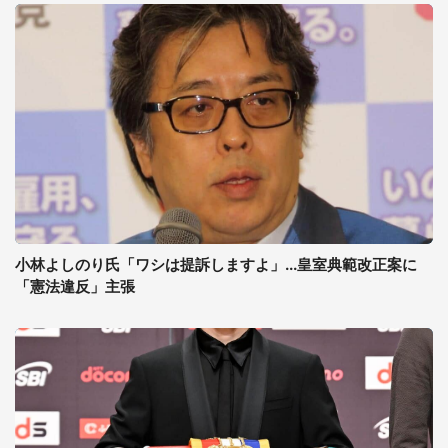
小林よしのり氏「ワシは提訴しますよ」...皇室典範改正案に
「憲法違反」主張