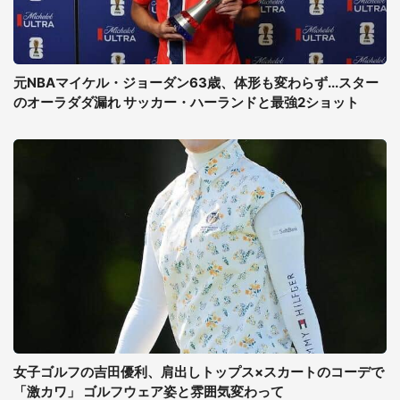
元NBAマイケル・ジョーダン63歳、体形も変わらず...スター
のオーラダダ漏れ サッカー・ハーランドと最強2ショット
女子ゴルフの吉田優利、肩出しトップス×スカートのコーデで
「激カワ」 ゴルフウェア姿と雰囲気変わって