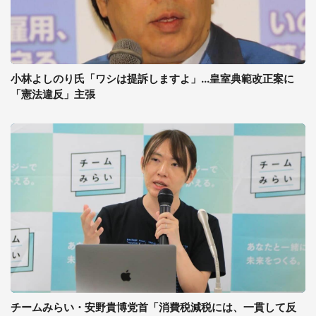
小林よしのり氏「ワシは提訴しますよ」...皇室典範改正案に
「憲法違反」主張
チームみらい・安野貴博党首「消費税減税には、一貫して反