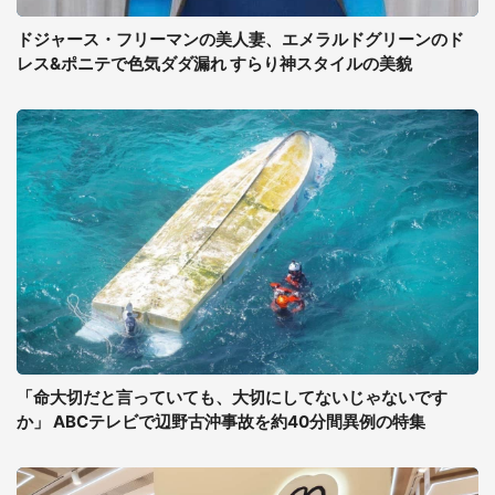
ドジャース・フリーマンの美人妻、エメラルドグリーンのド
レス&ポニテで色気ダダ漏れ すらり神スタイルの美貌
「命大切だと言っていても、大切にしてないじゃないです
か」 ABCテレビで辺野古沖事故を約40分間異例の特集