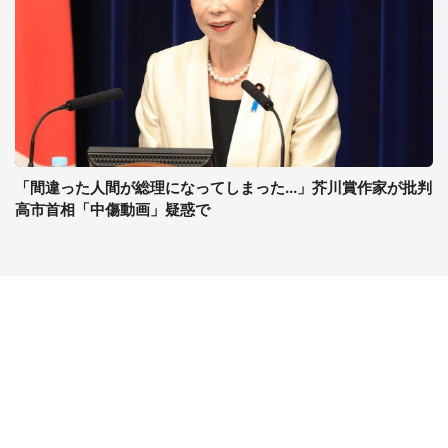
「間違った人間が総理になってしまった...」芥川賞作家が批判
高市首相「中傷動画」疑惑で
コンテンツ
関連サイト
ライフ
J-CASTニュース
グルメ
J-CASTトレンド
デジタル
J-CAST会社ウォッチ