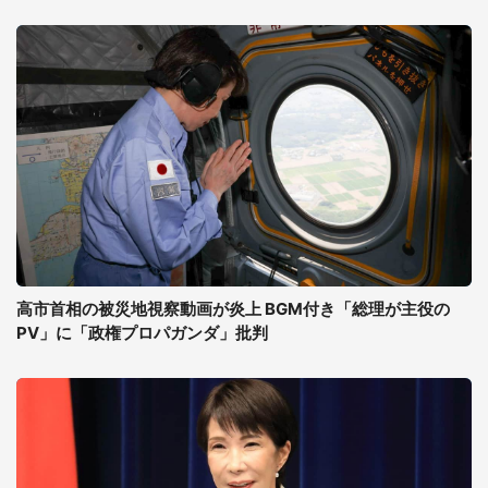
高市首相の被災地視察動画が炎上 BGM付き「総理が主役の
PV」に「政権プロパガンダ」批判