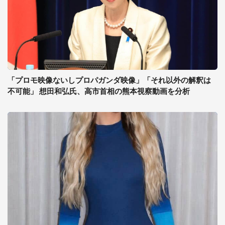
「プロモ映像ないしプロパガンダ映像」「それ以外の解釈は
不可能」 想田和弘氏、高市首相の熊本視察動画を分析