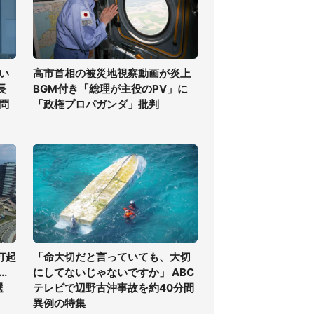
い
高市首相の被災地視察動画が炎上
長
BGM付き「総理が主役のPV」に
問
「政権プロパガンダ」批判
打起
「命大切だと言っていても、大切
.
にしてないじゃないですか」 ABC
選
テレビで辺野古沖事故を約40分間
異例の特集