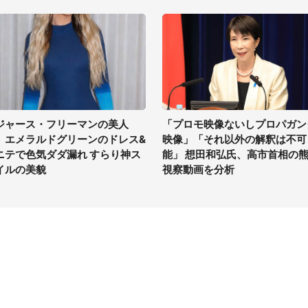
ジャース・フリーマンの美人
「プロモ映像ないしプロパガン
、エメラルドグリーンのドレス&
映像」「それ以外の解釈は不可
ニテで色気ダダ漏れ すらり神ス
能」 想田和弘氏、高市首相の
イルの美貌
視察動画を分析
イト
サイトについて