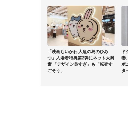
「映画ちいかわ 人魚の島のひみ
ド
つ」入場者特典第2弾にネット大興
妻
奮 「デザイン良すぎ」も「転売す
ポ
ごそう」
タ
コンテンツ
関連サ