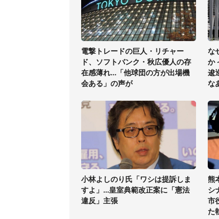
電撃トレードの巨人・リチャー
な
ド、ソフトバンク・秋広優人の存
か
在感薄れ...「他球団の方が出場機
逡
会ある」の声が
な
小林よしのり氏「ワシは提訴しま
熊
すよ」...皇室典範改正案に「憲法
シ
違反」主張
市
た