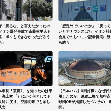
ぜ「戻るな」と言えなかったの
「想定外でいいのか」「戻って
 イオン爆発事故で斎藤幸平氏も
いとアナウンスは?」 イオン社
巡「ボクもできなかっただろう
会見でのしつこい記者質問に疑
あ」
も続々
本市長「震度7」を知ったのは東
【日本ハム】9回好機になぜ代
ナ海上空 「とにかく何としても
用したのか、連続三振で無得点..
役所に戻り」空港閉鎖でも示し
球団OBが指摘したベンチの「
執念
択」