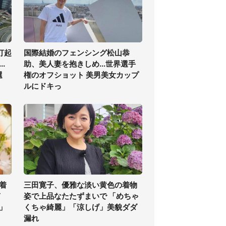
打起
国際結婚のフェンシング松山恭
.
助、美人妻を抱きしめ...世界選手
選
権のオフショット 美男美女カップ
ルにドキっ
着
三田寛子、優雅な淡い黄色の着物
ぎ
姿で上品なたたずまいで 「めちゃ
」
くちゃ綺麗」「涼しげ」美貌ダダ
漏れ