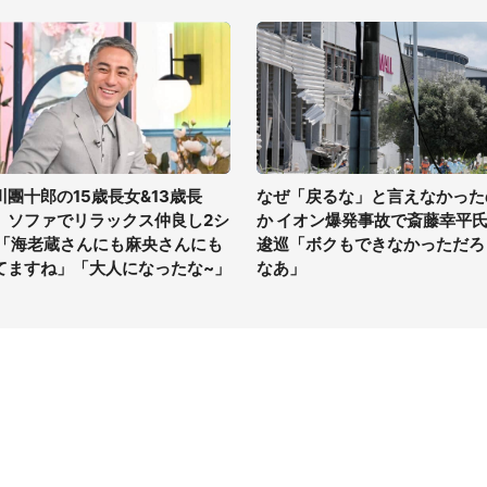
川團十郎の15歳長女&13歳長
なぜ「戻るな」と言えなかった
、ソファでリラックス仲良し2シ
か イオン爆発事故で斎藤幸平
 「海老蔵さんにも麻央さんにも
逡巡「ボクもできなかっただろ
てますね」「大人になったな~」
なあ」
イト
サイトについて