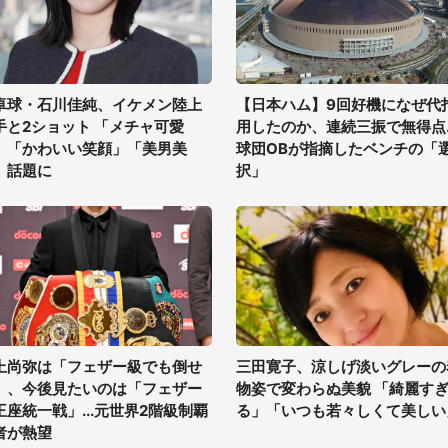
卓球・石川佳純、イケメン陸上
【日本ハム】9回好機になぜ代
手と2ショット 「メチャ可愛
用したのか、連続三振で無得点..
」「かわいい笑顔」「美男美
球団OBが指摘したベンチの「
」話題に
択」
上尚弥は「フェザー級でも倒せ
三田寛子、涼しげ淡いグレーの
」、今後見たいのは「フェザー
物姿で変わらぬ美貌 「綺麗す
王座統一戦」...元世界2階級制覇
る」「いつも若々しくて美しい
者が熱望