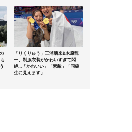
の
「りくりゅう」三浦璃来&木原龍
氏も
一、制服衣装がかわいすぎて悶
う
絶...「かわいい」「素敵」「同級
生に見えます」