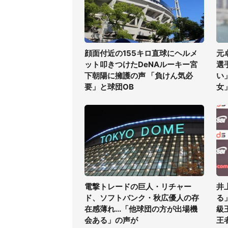
顔面付近の155キロ直球にヘルメ
元
ット叩きつけたDeNAルーキー宮
選
下朝陽に擁護の声 「負けん気必
い
要」と球団OB
女
電撃トレードの巨人・リチャー
井
ド、ソフトバンク・秋広優人の存
る
在感薄れ...「他球団の方が出場機
級
会ある」の声が
王