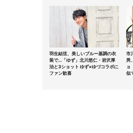
羽生結弦、美しいブルー基調の衣
市
装で...「ゆず」北川悠仁・岩沢厚
男
治と3ショット ゆず×ゆづコラボに
ョ
ファン歓喜
似
コンテンツ
関連サ