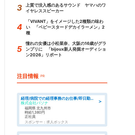
上質で没入感のあるサウンド ヤマハのワ
イヤレススピーカー
「VIVANT」をイメージした2種類の味わ
い 「ベビースタードデカイラーメン」2
種
憧れの女優は小松菜奈、大阪の16歳がグラ
ンプリに 「bijoux新人発掘オーディショ
ン2026」リポート
注目情報
PR
経理/病院での経理事務のお仕事/即日勤務可/車通勤可/経理/一般事務
＞
株式会社パソナ
福岡県 北九州市
時給1,380円
正社員
スポンサー：求人ボックス