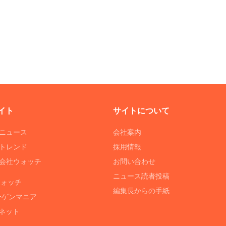
イト
サイトについて
Tニュース
会社案内
Tトレンド
採用情報
ST会社ウォッチ
お問い合わせ
ニュース読者投稿
ウォッチ
編集長からの手紙
ーゲンマニア
ネット
る