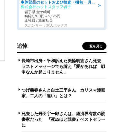
車体部品のセットおよび検査・梱包・ 月収32万可!自動車部品の組付け・検査 家賃補助あり 長期安定/日払いOK
＞
株式会社ホットスタッフ岩手
岩手県 金ケ崎町
時給1,700円～2,125円
正社員 / 派遣社員
スポンサー：求人ボックス
追悼
一覧を見る
長崎市出身・平和訴えた美輪明宏さん死去
ラストメッセージでも訴え「愛があれば 戦
争なんか起こりません」
つげ義春さんと白土三平さん カリスマ漫画
家、二人の「違い」とは？
死去した丹羽宇一郎さんは、経済界有数の読
書家だった 『死ぬほど読書』ベストセラー
に