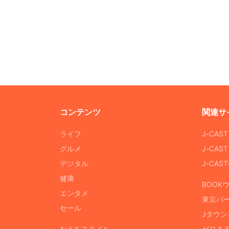
コンテンツ
関連サ
ライフ
J-CAS
グルメ
J-CAS
デジタル
J-CA
健康
BOOK
エンタメ
東京バ
セール
Jタウン
おうちスタイル
ゼロま