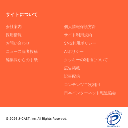
サイトについて
会社案内
個人情報保護方針
採用情報
サイト利用規約
お問い合わせ
SNS利用ポリシー
ニュース読者投稿
AIポリシー
編集長からの手紙
クッキーの利用について
広告掲載
記事配信
コンテンツ二次利用
日本インターネット報道協会
© 2026 J-CAST, Inc. All Rights Reserved.