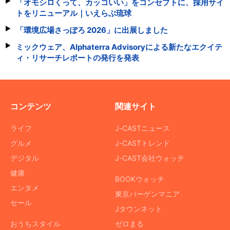
「オモシロくって、カッコいい」をコンセプトに、採用サイ
トをリニューアル｜いえらぶ琉球
「環境広場さっぽろ 2026」に出展しました
ミックウェア、Alphaterra Advisoryによる新たなエクイテ
ィ・リサーチレポートの発行を発表
コンテンツ
関連サイト
ライフ
J-CASTニュース
グルメ
J-CASTトレンド
デジタル
J-CAST会社ウォッチ
健康
BOOKウォッチ
エンタメ
東京バーゲンマニア
セール
Jタウンネット
おうちスタイル
ゼロまる