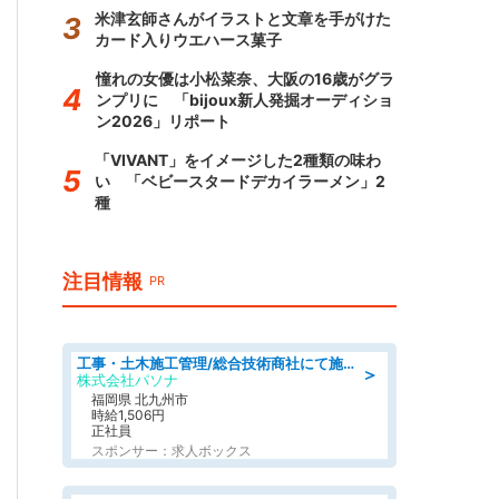
米津玄師さんがイラストと文章を手がけた
カード入りウエハース菓子
憧れの女優は小松菜奈、大阪の16歳がグラ
ンプリに 「bijoux新人発掘オーディショ
ン2026」リポート
「VIVANT」をイメージした2種類の味わ
い 「ベビースタードデカイラーメン」2
種
注目情報
PR
工事・土木施工管理/総合技術商社にて施工管理のお仕事/即日勤務可/車通勤可/工事・土木施工管理/生産・品質管理
＞
株式会社パソナ
福岡県 北九州市
時給1,506円
正社員
スポンサー：求人ボックス