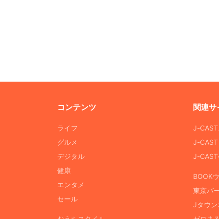
コンテンツ
関連サ
ライフ
J-CAS
グルメ
J-CAS
デジタル
J-CA
健康
BOOK
エンタメ
東京バ
セール
Jタウン
おうちスタイル
ゼロま