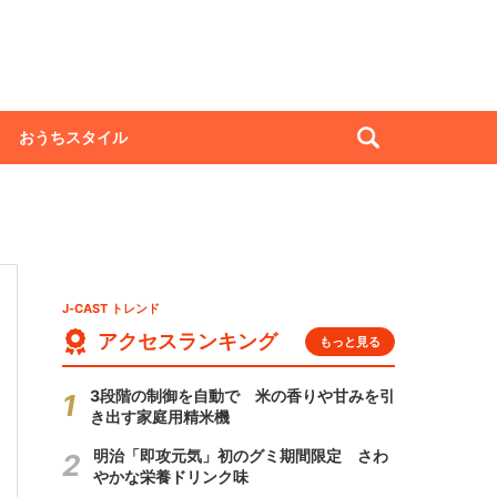
おうちスタイル
J-CAST トレンド
アクセスランキング
もっと見る
3段階の制御を自動で 米の香りや甘みを引
き出す家庭用精米機
明治「即攻元気」初のグミ期間限定 さわ
やかな栄養ドリンク味