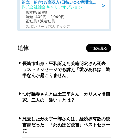
組立・組付け/高収入/日払いOK/寮費無料/交替制/20・30・40代活躍中
＞
株式会社綜合キャリアオプション
熊本県 菊陽町
時給1,600円～2,000円
正社員 / 派遣社員
スポンサー：求人ボックス
追悼
一覧を見る
長崎市出身・平和訴えた美輪明宏さん死去
ラストメッセージでも訴え「愛があれば 戦
争なんか起こりません」
つげ義春さんと白土三平さん カリスマ漫画
家、二人の「違い」とは？
死去した丹羽宇一郎さんは、経済界有数の読
書家だった 『死ぬほど読書』ベストセラー
に