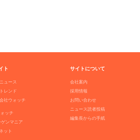
イト
サイトについて
Tニュース
会社案内
Tトレンド
採用情報
ST会社ウォッチ
お問い合わせ
ニュース読者投稿
ウォッチ
編集長からの手紙
ーゲンマニア
ネット
る