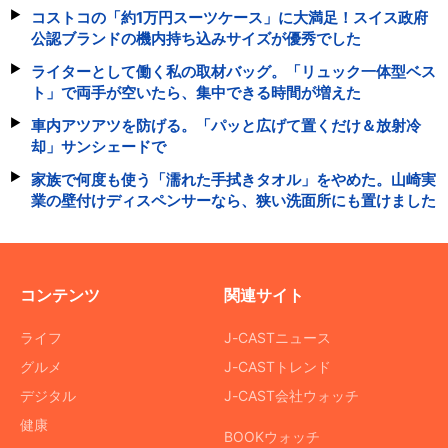
コストコの「約1万円スーツケース」に大満足！スイス政府
公認ブランドの機内持ち込みサイズが優秀でした
ライターとして働く私の取材バッグ。「リュック一体型ベス
ト」で両手が空いたら、集中できる時間が増えた
車内アツアツを防げる。「パッと広げて置くだけ＆放射冷
却」サンシェードで
家族で何度も使う「濡れた手拭きタオル」をやめた。山崎実
業の壁付けディスペンサーなら、狭い洗面所にも置けました
コンテンツ
関連サイト
ライフ
J-CASTニュース
グルメ
J-CASTトレンド
デジタル
J-CAST会社ウォッチ
健康
BOOKウォッチ