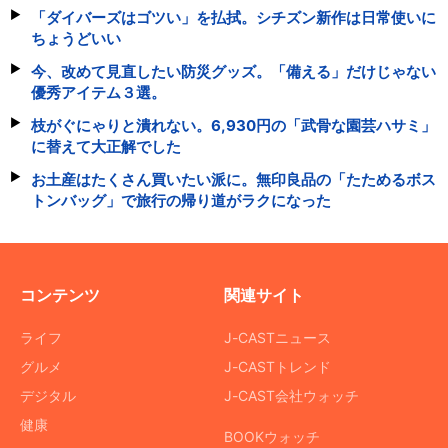
「ダイバーズはゴツい」を払拭。シチズン新作は日常使いに
ちょうどいい
今、改めて見直したい防災グッズ。「備える」だけじゃない
優秀アイテム３選。
枝がぐにゃりと潰れない。6,930円の「武骨な園芸ハサミ」
に替えて大正解でした
お土産はたくさん買いたい派に。無印良品の「たためるボス
トンバッグ」で旅行の帰り道がラクになった
コンテンツ
関連サイト
ライフ
J-CASTニュース
グルメ
J-CASTトレンド
デジタル
J-CAST会社ウォッチ
健康
BOOKウォッチ