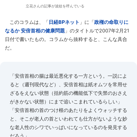
立花さんの記事が波紋を呼んでいる
このコラムは、「
日経BPネット
」に「
政権の命取りに
なるか 安倍首相の健康問題
」のタイトルで2007年2月21
日付で書いたもの。コラムから抜粋すると、こんな具合
だ。
「安倍首相の腸は最近悪化する一方という。一説によ
ると（
週刊現代
など）、安倍首相は紙オムツを常用せ
ざるをえない状態（括約筋の機能低下で失禁のおさえ
がきかない状態）にまで追いこまれているらしい」
「安倍首相の首のつけ根のあたりをよくウォッチする
と、そこが老人の首といわれても仕方がないような妙
な老人性のシワでいっぱいになっているのを発見する
だろう」