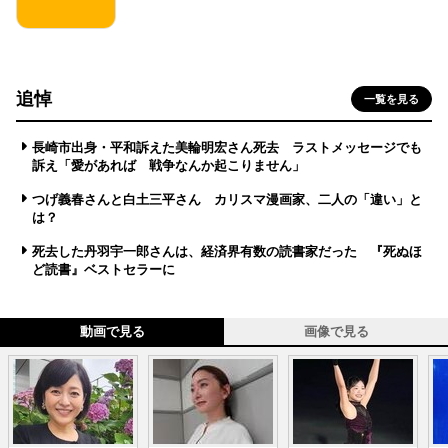
追悼
一覧を見る
長崎市出身・平和訴えた美輪明宏さん死去 ラストメッセージでも
訴え「愛があれば 戦争なんか起こりません」
つげ義春さんと白土三平さん カリスマ漫画家、二人の「違い」と
は？
死去した丹羽宇一郎さんは、経済界有数の読書家だった 『死ぬほ
ど読書』ベストセラーに
動画で見る
画像で見る