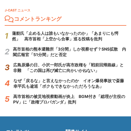
J-CAST ニュース
コメントランキング
蓮舫氏「止める人は誰もいなかったのか」「あまりにも愕
然」 高市首相「上空から合掌」巡る投稿を批判
高市首相の熊本避難所「3分間」しか視察せず？SNS拡散 内
閣広報官「51分間」だと否定
広島原爆の日、小沢一郎氏が高市政権を「戦前回帰路線」と
非難 「この国は再び滅亡に向かいかねない」
なぜ「戻るな」と言えなかったのか イオン爆発事故で斎藤
幸平氏も逡巡「ボクもできなかっただろうなあ」
高市首相の被災地視察動画が炎上 BGM付き「総理が主役の
PV」に「政権プロパガンダ」批判