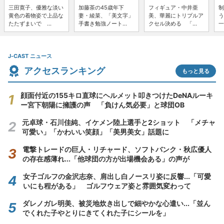
三田寛子、優雅な淡い
加藤茶の45歳年下
フィギュア・中井亜
制
黄色の着物姿で上品な
妻・綾菜、「美文字」
美、華麗にトリプルア
う
たたずまいで ...
手書き勉強ノート...
クセル決める 「...
一
J-CAST ニュース
アクセスランキング
もっと見る
顔面付近の155キロ直球にヘルメット叩きつけたDeNAルーキ
ー宮下朝陽に擁護の声 「負けん気必要」と球団OB
元卓球・石川佳純、イケメン陸上選手と2ショット 「メチャ
可愛い」「かわいい笑顔」「美男美女」話題に
電撃トレードの巨人・リチャード、ソフトバンク・秋広優人
の存在感薄れ...「他球団の方が出場機会ある」の声が
女子ゴルフの金沢志奈、肩出し白ノースリ姿に反響...「可愛
いにも程がある」 ゴルフウェア姿と雰囲気変わって
ダレノガレ明美、被災地炊き出しで細やかな心遣い...「並ん
でくれた子やとりにきてくれた子にシールを」