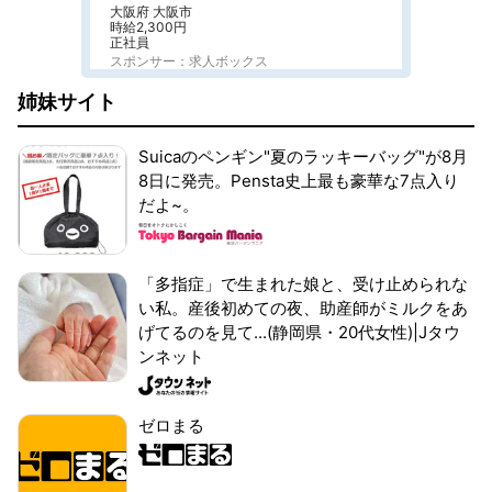
大阪府 大阪市
時給2,300円
正社員
スポンサー：求人ボックス
姉妹サイト
Suicaのペンギン"夏のラッキーバッグ"が8月
8日に発売。Pensta史上最も豪華な7点入り
だよ~。
「多指症」で生まれた娘と、受け止められな
い私。産後初めての夜、助産師がミルクをあ
げてるのを見て...(静岡県・20代女性)|Jタウ
ンネット
ゼロまる