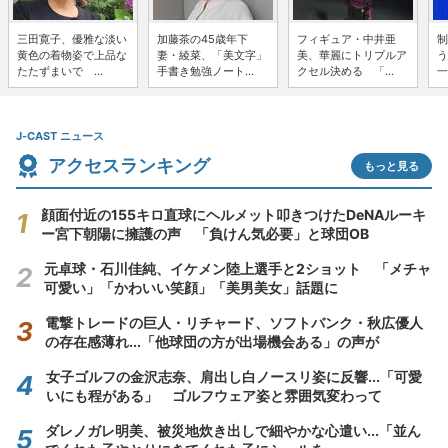
三田寛子、優雅な淡い
加藤茶の45歳年下
フィギュア・中井亜
制
黄色の着物姿で上品な
妻・綾菜、「美文字」
美、華麗にトリプルア
う
たたずまいで ...
手書き勉強ノート...
クセル決める 「...
一
J-CAST ニュース
アクセスランキング
もっと見る
顔面付近の155キロ直球にヘルメット叩きつけたDeNAルーキ
ー宮下朝陽に擁護の声 「負けん気必要」と球団OB
元卓球・石川佳純、イケメン陸上選手と2ショット 「メチャ
可愛い」「かわいい笑顔」「美男美女」話題に
電撃トレードの巨人・リチャード、ソフトバンク・秋広優人
の存在感薄れ...「他球団の方が出場機会ある」の声が
女子ゴルフの金沢志奈、肩出し白ノースリ姿に反響...「可愛
いにも程がある」 ゴルフウェア姿と雰囲気変わって
ダレノガレ明美、被災地炊き出しで細やかな心遣い...「並ん