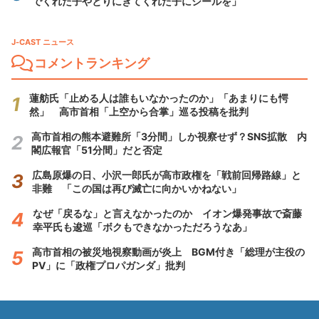
でくれた子やとりにきてくれた子にシールを」
J-CAST ニュース
コメントランキング
蓮舫氏「止める人は誰もいなかったのか」「あまりにも愕
然」 高市首相「上空から合掌」巡る投稿を批判
高市首相の熊本避難所「3分間」しか視察せず？SNS拡散 内
閣広報官「51分間」だと否定
広島原爆の日、小沢一郎氏が高市政権を「戦前回帰路線」と
非難 「この国は再び滅亡に向かいかねない」
なぜ「戻るな」と言えなかったのか イオン爆発事故で斎藤
幸平氏も逡巡「ボクもできなかっただろうなあ」
高市首相の被災地視察動画が炎上 BGM付き「総理が主役の
PV」に「政権プロパガンダ」批判