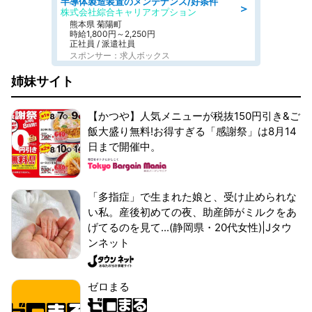
半導体製造装置のメンテナンス/好条件
＞
株式会社綜合キャリアオプション
熊本県 菊陽町
時給1,800円～2,250円
正社員 / 派遣社員
スポンサー：求人ボックス
姉妹サイト
【かつや】人気メニューが税抜150円引き&ご
飯大盛り無料!お得すぎる「感謝祭」は8月14
日まで開催中。
「多指症」で生まれた娘と、受け止められな
い私。産後初めての夜、助産師がミルクをあ
げてるのを見て...(静岡県・20代女性)|Jタウ
ンネット
ゼロまる