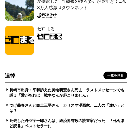
が撮影した〝1歳娘の後ろ姿〟が良すぎて...4.
8万人感激|Jタウンネット
ゼロまる
追悼
一覧を見る
長崎市出身・平和訴えた美輪明宏さん死去 ラストメッセージでも
訴え「愛があれば 戦争なんか起こりません」
つげ義春さんと白土三平さん カリスマ漫画家、二人の「違い」と
は？
死去した丹羽宇一郎さんは、経済界有数の読書家だった 『死ぬほ
ど読書』ベストセラーに