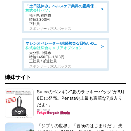
「土日祝休み」ヘルスケア業界の産業保健師/高時給/未経験OK/要資格:保健師、正看護師
＞
株式会社パソナ
福岡県 福岡市
時給2,300円
正社員
スポンサー：求人ボックス
マシンオペレーター/未経験OK/日払いOK/交替制/20・30・40代活躍中/製造 工場
＞
株式会社綜合キャリアオプション
大分県 中津市
時給1,450円～1,813円
正社員 / 派遣社員
スポンサー：求人ボックス
姉妹サイト
Suicaのペンギン"夏のラッキーバッグ"が8月
8日に発売。Pensta史上最も豪華な7点入り
だよ~。
「ジブリの世界」「冒険のはじまりだ!」 夫