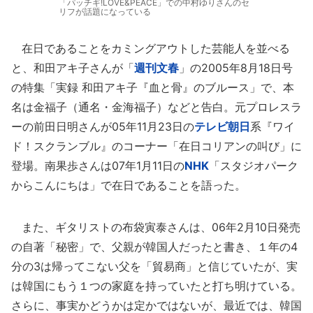
「パッチギ!LOVE&PEACE」での中村ゆりさんのセ
リフが話題になっている
在日であることをカミングアウトした芸能人を並べる
と、和田アキ子さんが「
週刊文春
」の2005年8月18日号
の特集「実録 和田アキ子『血と骨』のブルース」で、本
名は金福子（通名・金海福子）などと告白。元プロレスラ
ーの前田日明さんが05年11月23日の
テレビ朝日
系『ワイ
ド！スクランブル』のコーナー「在日コリアンの叫び」に
登場。南果歩さんは07年1月11日の
NHK
「スタジオパーク
からこんにちは」で在日であることを語った。
また、ギタリストの布袋寅泰さんは、06年2月10日発売
の自著「秘密」で、父親が韓国人だったと書き、１年の4
分の3は帰ってこない父を「貿易商」と信じていたが、実
は韓国にもう１つの家庭を持っていたと打ち明けている。
さらに、事実かどうかは定かではないが、最近では、韓国