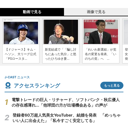
動画で見る
画像で見る
【ドジャース】キム・
新党結成で「「騙し討
「れいわ新選組」が党
登
ヘソン、大リーグ公式
ちにあった気分」と怒
名の変更を発表、「い
女
「PSロースタ...
ったひろゆき妻...
のちの党」へ ...
発
J-CAST ニュース
アクセスランキング
もっと見る
電撃トレードの巨人・リチャード、ソフトバンク・秋広優人
の存在感薄れ...「他球団の方が出場機会ある」の声が
登録者60万超人気美女YouTuber、結婚を発表 「めっちゃ
いい人に出会えた」「私今すごく安定してる」