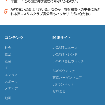
非難 「この国は再び滅亡に向かいかねない」
AVで稼いだ金は「汚い金」なのか 寄付報告への中傷にあき
れる声...スリムクラブ真栄田もバッサリ「汚い心だね」
コンテンツ
関連サイト
社会
J-CASTニュース
政治
J-CASTトレンド
経済
J-CAST会社ウォッチ
IT
BOOKウォッチ
エンタメ
東京バーゲンマニア
スポーツ
Jタウンネット
メディア
ゼロまる
動画