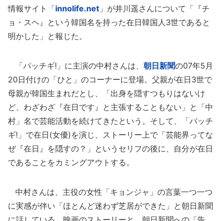
情報サイト「
innolife.net
」が井川遥さんについて「『チ
ョ・スヘ』という韓国名を持った在日韓国人3世であると
明かした」と報じた。
「パッチギ!」に主演の中村さんは、
朝日新聞
の07年5月
20日付けの「ひと」のコーナーに登場。父親が在日3世で
母親が韓国生まれだとし、「出身を隠すつもりはないけ
ど、わざわざ『在日です』と主張することもない」と「中
村」名で芸能活動を続けてきたという。そして、「パッチ
ギ!」で在日(女優)を演じ、ストーリー上で「芸能界ってな
ぜ『在日』を隠すの？」というセリフの後に、自分が在日
であることをカミングアウトする。
中村さんは、主役の女性「キョンジャ」の言葉一つ一つ
に実感が伴い「ほとんど迷わず芝居ができた」と朝日新聞
に話している。映画のストーリーと、朝日新聞への「告