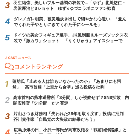
羽生結弦、美しいブルー基調の衣装で...「ゆず」北川悠仁・
岩沢厚治と3ショット ゆず×ゆづコラボにファン歓喜
ダレノガレ明美、被災地炊き出しで細やかな心遣い...「並ん
でくれた子やとりにきてくれた子にシールを」
ドイツの美女フィギュア選手、JK風制服＆ルーズソックス衣
装で「激カワ」ショット 「りくりゅう」アイスショーで
J-CAST ニュース
コメントランキング
蓮舫氏「止める人は誰もいなかったのか」「あまりにも愕
然」 高市首相「上空から合掌」巡る投稿を批判
高市首相の熊本避難所「3分間」しか視察せず？SNS拡散 内
閣広報官「51分間」だと否定
片山さつき財務相「失われた28年を取り戻す」投稿に批判
芥川賞作家「自民党の大失政の結果だろう」
広島原爆の日、小沢一郎氏が高市政権を「戦前回帰路線」と