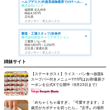
ヘルプデスク/外資系保険業界でのITヘルプデスク業務/駅近/即日勤務可/ヘルプデスク
＞
株式会社パソナ
福岡県 北九州市
時給4,167円
正社員
スポンサー：求人ボックス
製造・工場スタッフ/好条件
＞
株式会社綜合キャリアオプション
三重県 いなべ市
時給1,800円～2,250円
正社員 / 派遣社員
スポンサー：求人ボックス
姉妹サイト
【ステーキガスト】ライス・パン食べ放題&
スープバー付きメニュー1111円はお得!最新ク
ーポンを公式Xで公開中《9月23日まで》
「めちゃくちゃ遠すぎ」「可愛すぎます」 2
歳児がカボチャを切ったら...〝左手〟の場所