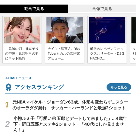
動画で見る
画像で見る
「鬼滅の刃」禰豆子役
ナイツ・塙宣之、You
解散のレペゼンフォッ
女
の声優・鬼頭明里の姿
Tuberヒカルの落語家
クス元リーダー・DJ S
利
にネット騒然 ...
デビュー...
HACHO...
ッ
J-CAST ニュース
アクセスランキング
もっと見る
元NBAマイケル・ジョーダン63歳、体形も変わらず...スター
のオーラダダ漏れ サッカー・ハーランドと最強2ショット
小柳ルミ子「可愛い弟 五郎とデートして来ました」...4歳年
下・野口五郎とステキ2ショット 「40代にしか見えませ
ん！」