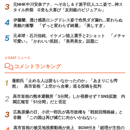
元NHK中川安奈アナ、へそ出し＆ド派手巨人ユニ姿で...神ス
タイル炸裂 G党も大喜び「反則級のビジュアル」
伊藤蘭、透け感黒ロングドレス姿で色気ダダ漏れ...変わらぬ
美貌の衝撃 「ずっと変わらず綺麗」「美しすぎ」
元卓球・石川佳純、イケメン陸上選手と2ショット 「メチャ
可愛い」「かわいい笑顔」「美男美女」話題に
J-CAST ニュース
コメントランキング
蓮舫氏「止める人は誰もいなかったのか」「あまりにも愕
然」 高市首相「上空から合掌」巡る投稿を批判
高市首相の熊本避難所「3分間」しか視察せず？SNS拡散 内
閣広報官「51分間」だと否定
広島原爆の日、小沢一郎氏が高市政権を「戦前回帰路線」と
非難 「この国は再び滅亡に向かいかねない」
高市首相の被災地視察動画が炎上 BGM付き「総理が主役の