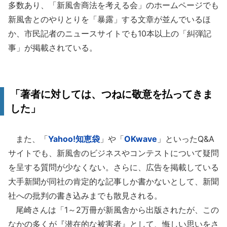
多数あり、「新風舎商法を考える会」のホームページでも
新風舎とのやりとりを「暴露」する文章が並んでいるほ
か、市民記者のニュースサイトでも10本以上の「糾弾記
事」が掲載されている。
「著者に対しては、つねに敬意を払ってきま
した」
また、「
Yahoo!知恵袋
」や「
OKwave
」といったQ&A
サイトでも、新風舎のビジネスやコンテストについて疑問
を呈する質問が少なくない。さらに、広告を掲載している
大手新聞が同社の肯定的な記事しか書かないとして、新聞
社への批判の書き込みまでも散見される。
尾崎さんは「1～2万冊が新風舎から出版されたが、この
なかの多くが『潜在的な被害者』として、悔しい思いをさ