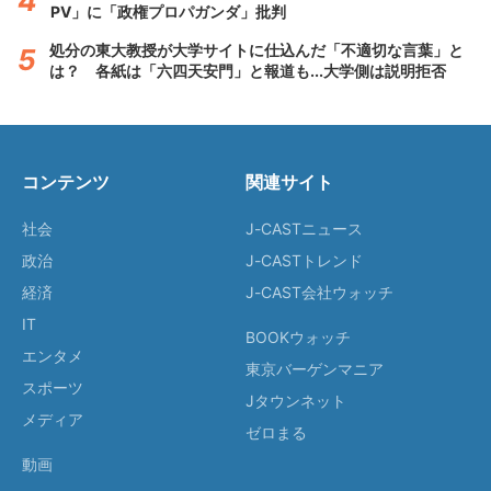
PV」に「政権プロパガンダ」批判
処分の東大教授が大学サイトに仕込んだ「不適切な言葉」と
は？ 各紙は「六四天安門」と報道も...大学側は説明拒否
コンテンツ
関連サイト
社会
J-CASTニュース
政治
J-CASTトレンド
経済
J-CAST会社ウォッチ
IT
BOOKウォッチ
エンタメ
東京バーゲンマニア
スポーツ
Jタウンネット
メディア
ゼロまる
動画