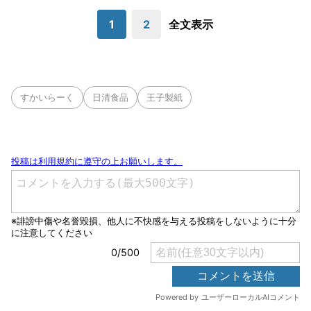
1
2
全文表示
すかいらーく
日清食品
王子製紙