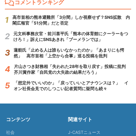
コメントランキング
高市首相の熊本避難所「3分間」しか視察せず？SNS拡散 内
閣広報官「51分間」だと否定
元文科事務次官・前川喜平氏「熊本の体育館にクーラーをつ
けろ！」訴えにSNSあきれ「ブーメランでは」
蓮舫氏「止める人は誰もいなかったのか」「あまりにも愕
然」 高市首相「上空から合掌」巡る投稿を批判
片山さつき財務相「失われた28年を取り戻す」投稿に批判
芥川賞作家「自民党の大失政の結果だろう」
「想定外でいいのか」「戻っていいとアナウンスは？」 イ
オン社長会見でのしつこい記者質問に疑問も続々
コンテンツ
関連サイト
社会
J-CASTニュース