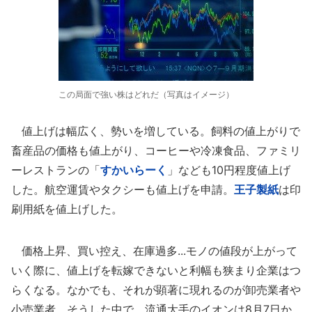
この局面で強い株はどれだ（写真はイメージ）
値上げは幅広く、勢いを増している。飼料の値上がりで
畜産品の価格も値上がり、コーヒーや冷凍食品、ファミリ
ーレストランの「
すかいらーく
」なども10円程度値上げ
した。航空運賃やタクシーも値上げを申請。
王子製紙
は印
刷用紙を値上げした。
価格上昇、買い控え、在庫過多...モノの値段が上がって
いく際に、値上げを転嫁できないと利幅も狭まり企業はつ
らくなる。なかでも、それが顕著に現れるのが卸売業者や
小売業者。そうした中で、流通大手のイオンは8月7日か