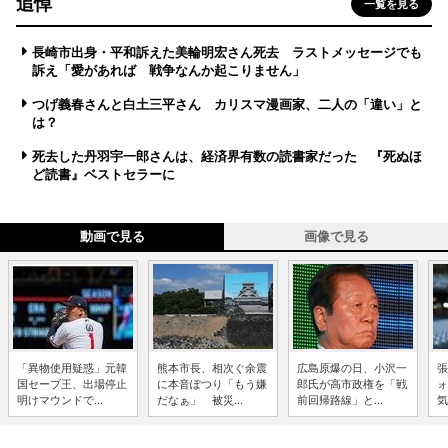
追悼
一覧を見る
長崎市出身・平和訴えた美輪明宏さん死去 ラストメッセージでも
訴え「愛があれば 戦争なんか起こりません」
つげ義春さんと白土三平さん カリスマ漫画家、二人の「違い」と
は？
死去した丹羽宇一郎さんは、経済界有数の読書家だった 『死ぬほ
ど読書』ベストセラーに
動画で見る
画像で見る
「異物使用疑惑」元韓
熊本市長、相次ぐ余震
広島原爆の日、小沢一
張
国セーブ王、出場停止
に本音ぽつり「もう嫌
郎氏が高市政権を「戦
ォ
明けマウンドで...
だなぁ」 被災...
前回帰路線」と...
気