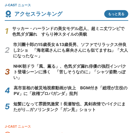
J-CAST ニュース
アクセスランキング
もっと見る
サッカー・ハーランドの美女モデル恋人、超ミニ丈ワンピで
色気ダダ漏れ すらり神スタイルの美貌
市川團十郎の15歳長女＆13歳長男、ソファでリラックス仲良
し2ショ 「海老蔵さんにも麻央さんにも似てますね」「大人
になったな～」
NHK朝ドラ「風、薫る」、色気ダダ漏れ俳優の強烈インパク
ト登場シーンに沸く 「苦しそうなのに」「シャツ姿艶っぽ
い」
高市首相の被災地視察動画が炎上 BGM付き「総理が主役の
PV」に「政権プロパガンダ」批判
短髪になって雰囲気激変！長瀬智也、真剣表情でバイクにま
たがり...ガソリンタンク「ガン見」ショット
J-CAST ニュース