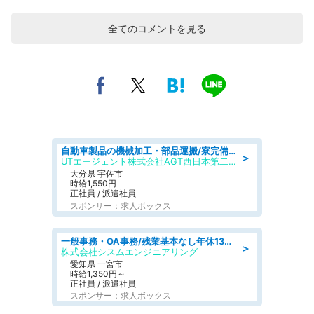
全てのコメントを見る
自動車製品の機械加工・部品運搬/寮完備/日払い/工場・製造
＞
UTエージェント株式会社AGT西日本第二CU
大分県 宇佐市
時給1,550円
正社員 / 派遣社員
スポンサー：求人ボックス
一般事務・OA事務/残業基本なし年休130日社保完備の一般・調達事務
＞
株式会社シスムエンジニアリング
愛知県 一宮市
時給1,350円～
正社員 / 派遣社員
スポンサー：求人ボックス