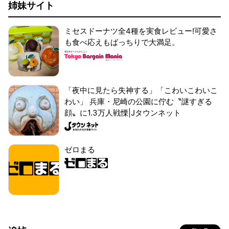
姉妹サイト
ミセスドーナツ全4種を実食レビュー!可愛さ
も食べ応えもばっちりで大満足。
「夜中に見たら失神する」「こわいこわいこ
わい」 兵庫・尼崎の公園に佇む〝謎すぎる
顔〟に1.3万人戦慄|Jタウンネット
ゼロまる