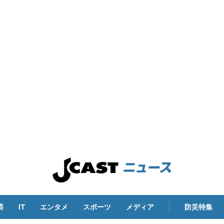
済
IT
エンタメ
スポーツ
メディア
防災特集