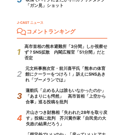
「ガン見」ショット
J-CAST ニュース
コメントランキング
高市首相の熊本避難所「3分間」しか視察せ
ず？SNS拡散 内閣広報官「51分間」だと
否定
元文科事務次官・前川喜平氏「熊本の体育
館にクーラーをつけろ！」訴えにSNSあき
れ「ブーメランでは」
蓮舫氏「止める人は誰もいなかったのか」
「あまりにも愕然」 高市首相「上空から
合掌」巡る投稿を批判
片山さつき財務相「失われた28年を取り戻
す」投稿に批判 芥川賞作家「自民党の大
失政の結果だろう」
「想定外でいいのか」「戻っていいとアナ