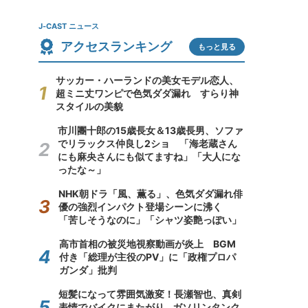
J-CAST ニュース
アクセスランキング
もっと見る
サッカー・ハーランドの美女モデル恋人、
超ミニ丈ワンピで色気ダダ漏れ すらり神
スタイルの美貌
市川團十郎の15歳長女＆13歳長男、ソファ
でリラックス仲良し2ショ 「海老蔵さん
にも麻央さんにも似てますね」「大人にな
ったな～」
NHK朝ドラ「風、薫る」、色気ダダ漏れ俳
優の強烈インパクト登場シーンに沸く
「苦しそうなのに」「シャツ姿艶っぽい」
高市首相の被災地視察動画が炎上 BGM
付き「総理が主役のPV」に「政権プロパ
ガンダ」批判
短髪になって雰囲気激変！長瀬智也、真剣
表情でバイクにまたがり...ガソリンタンク