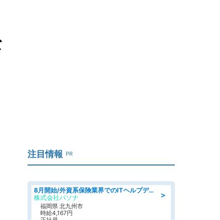
な
注目情報
PR
8月開始/外資系保険業界でのITヘルプデスク業務/駅近/即日勤務可/ヘルプデスク
＞
株式会社パソナ
福岡県 北九州市
時給4,167円
正社員