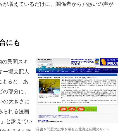
客が増えているだけに、関係者から戸惑いの声が
2台にも
内の民間スキ
キー場支配人
によると、あ
どの部分に、
いの大きさに
みられる漫画
DE」と訴えてい
落書き問題の記事を載せた北海道新聞のサイト