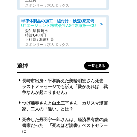
スポンサー：求人ボックス
半導体製品の加工・組付け・検査/寮完備/日勤/日払い/工場・製造
＞
UTエージェント株式会社AGT東海第一CU
愛知県 岡崎市
時給1,400円
正社員 / 派遣社員
スポンサー：求人ボックス
追悼
一覧を見る
長崎市出身・平和訴えた美輪明宏さん死去
ラストメッセージでも訴え「愛があれば 戦
争なんか起こりません」
つげ義春さんと白土三平さん カリスマ漫画
家、二人の「違い」とは？
死去した丹羽宇一郎さんは、経済界有数の読
書家だった 『死ぬほど読書』ベストセラー
に