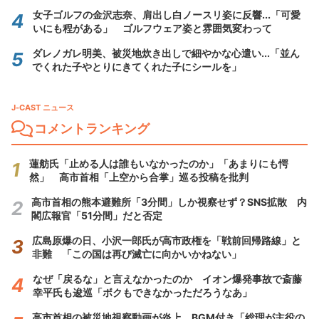
女子ゴルフの金沢志奈、肩出し白ノースリ姿に反響...「可愛
いにも程がある」 ゴルフウェア姿と雰囲気変わって
ダレノガレ明美、被災地炊き出しで細やかな心遣い...「並ん
でくれた子やとりにきてくれた子にシールを」
J-CAST ニュース
コメントランキング
蓮舫氏「止める人は誰もいなかったのか」「あまりにも愕
然」 高市首相「上空から合掌」巡る投稿を批判
高市首相の熊本避難所「3分間」しか視察せず？SNS拡散 内
閣広報官「51分間」だと否定
広島原爆の日、小沢一郎氏が高市政権を「戦前回帰路線」と
非難 「この国は再び滅亡に向かいかねない」
なぜ「戻るな」と言えなかったのか イオン爆発事故で斎藤
幸平氏も逡巡「ボクもできなかっただろうなあ」
高市首相の被災地視察動画が炎上 BGM付き「総理が主役の