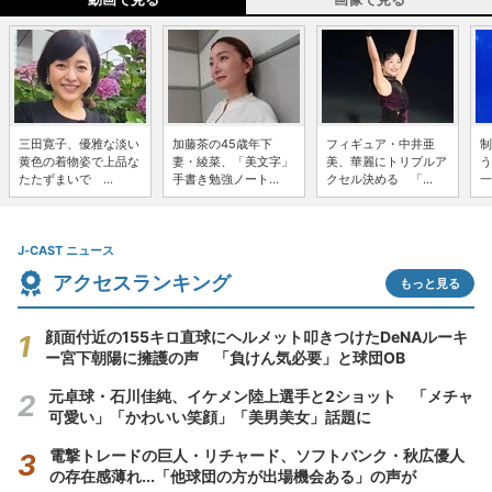
三田寛子、優雅な淡い
加藤茶の45歳年下
フィギュア・中井亜
制
黄色の着物姿で上品な
妻・綾菜、「美文字」
美、華麗にトリプルア
う
たたずまいで ...
手書き勉強ノート...
クセル決める 「...
一
J-CAST ニュース
アクセスランキング
もっと見る
顔面付近の155キロ直球にヘルメット叩きつけたDeNAルーキ
ー宮下朝陽に擁護の声 「負けん気必要」と球団OB
元卓球・石川佳純、イケメン陸上選手と2ショット 「メチャ
可愛い」「かわいい笑顔」「美男美女」話題に
電撃トレードの巨人・リチャード、ソフトバンク・秋広優人
の存在感薄れ...「他球団の方が出場機会ある」の声が