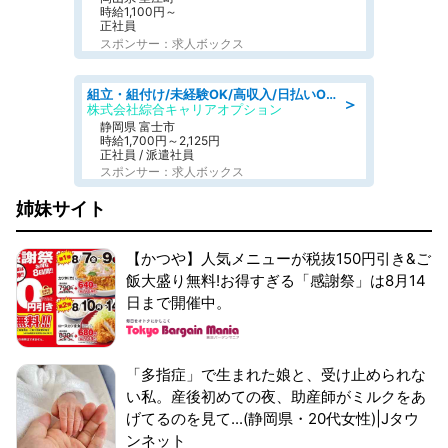
時給1,100円～
正社員
スポンサー：求人ボックス
組立・組付け/未経験OK/高収入/日払いOK/交替制/20・30・40代活躍中
＞
株式会社綜合キャリアオプション
静岡県 富士市
時給1,700円～2,125円
正社員 / 派遣社員
スポンサー：求人ボックス
姉妹サイト
【かつや】人気メニューが税抜150円引き&ご
飯大盛り無料!お得すぎる「感謝祭」は8月14
日まで開催中。
「多指症」で生まれた娘と、受け止められな
い私。産後初めての夜、助産師がミルクをあ
げてるのを見て...(静岡県・20代女性)|Jタウ
ンネット