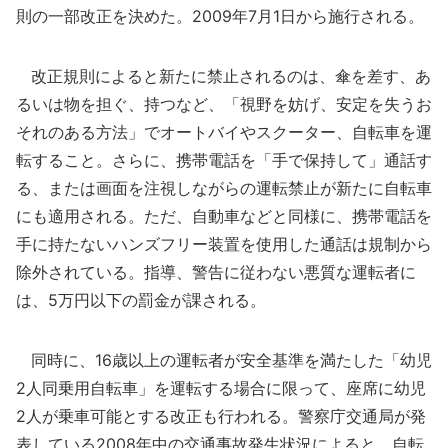
則の一部改正を決めた。2009年7月1日から施行される。
改正規則によると新たに禁止されるのは、傘を差す、あ
るいは物を担ぐ、持つなど、「視野を妨げ、安定を失うお
それのある方法」でオートバイやスクーター、自転車を運
転すること。さらに、携帯電話を「手で保持して」通話す
る、または画面を注視しながらの運転禁止が新たに自転車
にも適用される。ただ、自動車などと同様に、携帯電話を
手に持たないハンズフリー装置を使用した通話は規制から
除外されている。指導、警告に従わない悪質な運転者に
は、5万円以下の罰金が課される。
同時に、16歳以上の運転者が安全基準を満たした「幼児
2人同乗用自転車」を運転する場合に限って、座席に幼児
2人が乗車可能とする改正も行われる。警察庁交通局が発
表している2008年中の交通事故発生状況によると、自転