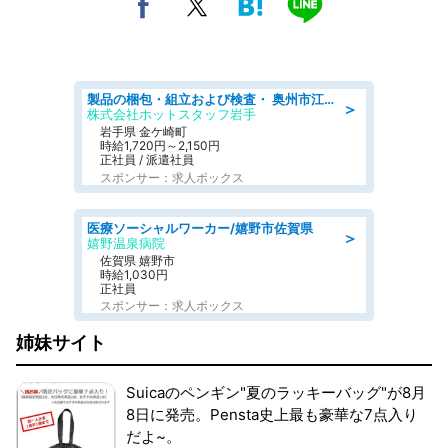
製品の梱包・組立および検査・ 奥州市江刺/大手企業で長期安定 梱包・検査・組立/半年経過毎に5万円の報奨金有
＞
株式会社ホットスタッフ岩手
岩手県 金ケ崎町
時給1,720円～2,150円
正社員 / 派遣社員
スポンサー：求人ボックス
医療ソーシャルワーカー/嬉野市佐賀県
＞
嬉野温泉病院
佐賀県 嬉野市
時給1,030円
正社員
スポンサー：求人ボックス
姉妹サイト
Suicaのペンギン"夏のラッキーバッグ"が8月
8日に発売。Pensta史上最も豪華な7点入り
だよ~。