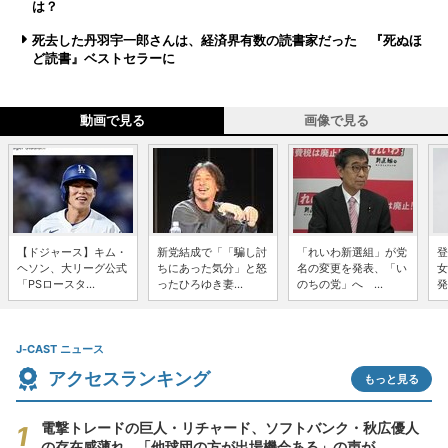
は？
死去した丹羽宇一郎さんは、経済界有数の読書家だった 『死ぬほ
ど読書』ベストセラーに
動画で見る
画像で見る
【ドジャース】キム・
新党結成で「「騙し討
「れいわ新選組」が党
登
ヘソン、大リーグ公式
ちにあった気分」と怒
名の変更を発表、「い
女
「PSロースタ...
ったひろゆき妻...
のちの党」へ ...
発
J-CAST ニュース
アクセスランキング
もっと見る
電撃トレードの巨人・リチャード、ソフトバンク・秋広優人
の存在感薄れ...「他球団の方が出場機会ある」の声が