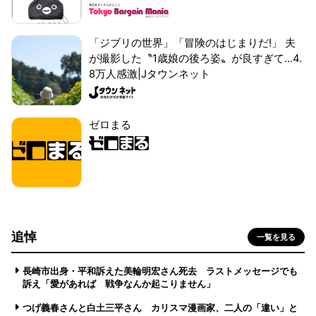
「ジブリの世界」「冒険のはじまりだ!」 夫
が撮影した〝1歳娘の後ろ姿〟が良すぎて...4.
8万人感激|Jタウンネット
ゼロまる
追悼
一覧を見る
長崎市出身・平和訴えた美輪明宏さん死去 ラストメッセージでも
訴え「愛があれば 戦争なんか起こりません」
つげ義春さんと白土三平さん カリスマ漫画家、二人の「違い」と