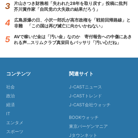
片山さつき財務相「失われた28年を取り戻す」投稿に批判
芥川賞作家「自民党の大失政の結果だろう」
広島原爆の日、小沢一郎氏が高市政権を「戦前回帰路線」と
非難 「この国は再び滅亡に向かいかねない」
AVで稼いだ金は「汚い金」なのか 寄付報告への中傷にあき
れる声...スリムクラブ真栄田もバッサリ「汚い心だね」
コンテンツ
関連サイト
社会
J-CASTニュース
政治
J-CASTトレンド
経済
J-CAST会社ウォッチ
IT
BOOKウォッチ
エンタメ
東京バーゲンマニア
スポーツ
Jタウンネット