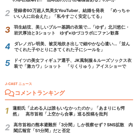
登録者60万超人気美女YouTuber、結婚を発表 「めっちゃ
いい人に出会えた」「私今すごく安定してる」
羽生結弦、美しいブルー基調の衣装で...「ゆず」北川悠仁・
岩沢厚治と3ショット ゆず×ゆづコラボにファン歓喜
ダレノガレ明美、被災地炊き出しで細やかな心遣い...「並ん
でくれた子やとりにきてくれた子にシールを」
ドイツの美女フィギュア選手、JK風制服＆ルーズソックス衣
装で「激カワ」ショット 「りくりゅう」アイスショーで
J-CAST ニュース
コメントランキング
蓮舫氏「止める人は誰もいなかったのか」「あまりにも愕
然」 高市首相「上空から合掌」巡る投稿を批判
高市首相の熊本避難所「3分間」しか視察せず？SNS拡散 内
閣広報官「51分間」だと否定