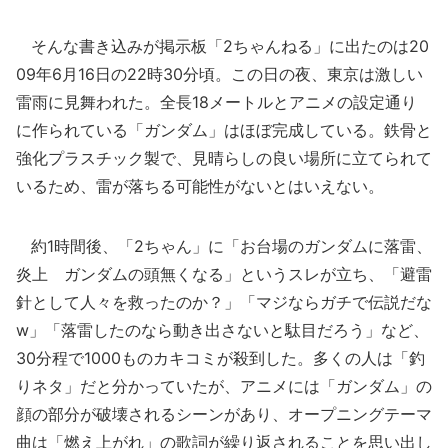
そんな書き込みが掲示板「2ちゃんねる」に出たのは20
09年6月16日の22時30分頃。この日の夜、東京は激しい
雷雨に見舞われた。全長18メートルとアニメの設定通り
に作られている「ガンダム」はほぼ完成している。鉄骨と
強化プラスチック製で、見晴らしの良い場所に立てられて
いるため、雷が落ちる可能性がないとはいえない。
約1時間後、「2ちゃん」に「お台場のガンダムに落雷、
炎上 ガンダムの頭無くなる」というスレが立ち、「避雷
針として人々を救ったのか？」「マジならガチで伝説だな
w」「落雷したのなら動き出さないと駄目だろう」など、
30分程で1000ものカキコミが殺到した。多くの人は「釣
りネタ」だと分かっていたが、アニメには「ガンダム」の
顔の部分が破壊されるシーンがあり、オープニングテーマ
曲は「燃え上がれ」の歌詞が繰り返されることを思い出し