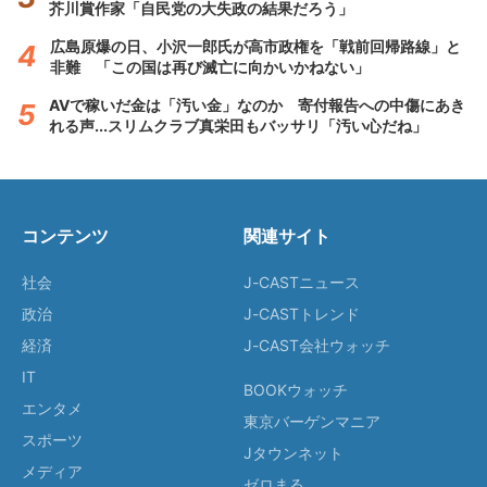
芥川賞作家「自民党の大失政の結果だろう」
広島原爆の日、小沢一郎氏が高市政権を「戦前回帰路線」と
非難 「この国は再び滅亡に向かいかねない」
AVで稼いだ金は「汚い金」なのか 寄付報告への中傷にあき
れる声...スリムクラブ真栄田もバッサリ「汚い心だね」
コンテンツ
関連サイト
社会
J-CASTニュース
政治
J-CASTトレンド
経済
J-CAST会社ウォッチ
IT
BOOKウォッチ
エンタメ
東京バーゲンマニア
スポーツ
Jタウンネット
メディア
ゼロまる