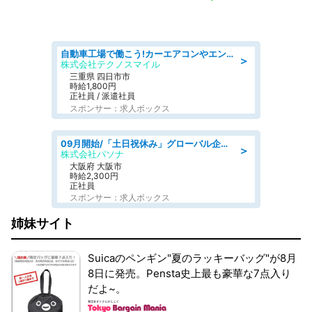
自動車工場で働こう!カーエアコンやエンジンの製造・加工業務/寮完備 denso aichi
＞
株式会社テクノスマイル
三重県 四日市市
時給1,800円
正社員 / 派遣社員
スポンサー：求人ボックス
09月開始/「土日祝休み」グローバル企業での産業保健のお仕事/保健師/高時給/残業なし/服装自由
＞
株式会社パソナ
大阪府 大阪市
時給2,300円
正社員
スポンサー：求人ボックス
姉妹サイト
Suicaのペンギン"夏のラッキーバッグ"が8月
8日に発売。Pensta史上最も豪華な7点入り
だよ~。