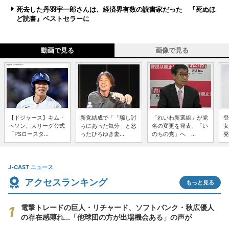
死去した丹羽宇一郎さんは、経済界有数の読書家だった 『死ぬほ
ど読書』ベストセラーに
動画で見る
画像で見る
【ドジャース】キム・
新党結成で「「騙し討
「れいわ新選組」が党
登
ヘソン、大リーグ公式
ちにあった気分」と怒
名の変更を発表、「い
女
「PSロースタ...
ったひろゆき妻...
のちの党」へ ...
発
J-CAST ニュース
アクセスランキング
もっと見る
電撃トレードの巨人・リチャード、ソフトバンク・秋広優人
の存在感薄れ...「他球団の方が出場機会ある」の声が