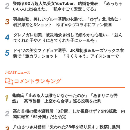
登録者60万超人気美女YouTuber、結婚を発表 「めっちゃ
いい人に出会えた」「私今すごく安定してる」
羽生結弦、美しいブルー基調の衣装で...「ゆず」北川悠仁・
岩沢厚治と3ショット ゆず×ゆづコラボにファン歓喜
ダレノガレ明美、被災地炊き出しで細やかな心遣い...「並ん
でくれた子やとりにきてくれた子にシールを」
ドイツの美女フィギュア選手、JK風制服＆ルーズソックス衣
装で「激カワ」ショット 「りくりゅう」アイスショーで
J-CAST ニュース
コメントランキング
蓮舫氏「止める人は誰もいなかったのか」「あまりにも愕
然」 高市首相「上空から合掌」巡る投稿を批判
高市首相の熊本避難所「3分間」しか視察せず？SNS拡散 内
閣広報官「51分間」だと否定
片山さつき財務相「失われた28年を取り戻す」投稿に批判