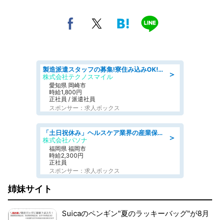
製造派遣スタッフの募集!寮住み込みOK!カーエアコンの検査業務 denso aichi
＞
株式会社テクノスマイル
愛知県 岡崎市
時給1,800円
正社員 / 派遣社員
スポンサー：求人ボックス
「土日祝休み」ヘルスケア業界の産業保健師/高時給/未経験OK/要資格:保健師、正看護師
＞
株式会社パソナ
福岡県 福岡市
時給2,300円
正社員
スポンサー：求人ボックス
姉妹サイト
Suicaのペンギン"夏のラッキーバッグ"が8月