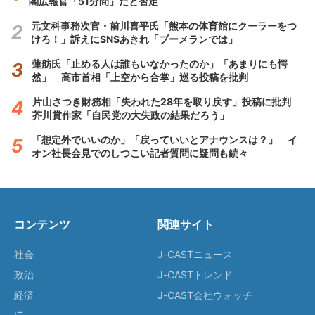
閣広報官「51分間」だと否定
元文科事務次官・前川喜平氏「熊本の体育館にクーラーをつ
けろ！」訴えにSNSあきれ「ブーメランでは」
蓮舫氏「止める人は誰もいなかったのか」「あまりにも愕
然」 高市首相「上空から合掌」巡る投稿を批判
片山さつき財務相「失われた28年を取り戻す」投稿に批判
芥川賞作家「自民党の大失政の結果だろう」
「想定外でいいのか」「戻っていいとアナウンスは？」 イ
オン社長会見でのしつこい記者質問に疑問も続々
コンテンツ
関連サイト
社会
J-CASTニュース
政治
J-CASTトレンド
経済
J-CAST会社ウォッチ