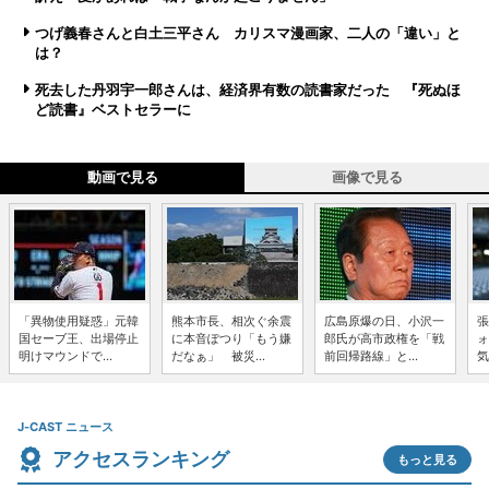
つげ義春さんと白土三平さん カリスマ漫画家、二人の「違い」と
は？
死去した丹羽宇一郎さんは、経済界有数の読書家だった 『死ぬほ
ど読書』ベストセラーに
動画で見る
画像で見る
「異物使用疑惑」元韓
熊本市長、相次ぐ余震
広島原爆の日、小沢一
張
国セーブ王、出場停止
に本音ぽつり「もう嫌
郎氏が高市政権を「戦
ォ
明けマウンドで...
だなぁ」 被災...
前回帰路線」と...
気
J-CAST ニュース
アクセスランキング
もっと見る