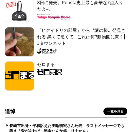
8日に発売。Pensta史上最も豪華な7点入り
だよ~。
「ヒクイドリの部屋」から〝謎の棒〟発見さ
れる 黒くて硬くて...これは何?動物園に聞く|
Jタウンネット
ゼロまる
追悼
一覧を見る
長崎市出身・平和訴えた美輪明宏さん死去 ラストメッセージでも
訴え「愛があれば 戦争なんか起こりません」