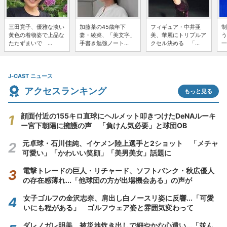
三田寛子、優雅な淡い
加藤茶の45歳年下
フィギュア・中井亜
制
黄色の着物姿で上品な
妻・綾菜、「美文字」
美、華麗にトリプルア
う
たたずまいで ...
手書き勉強ノート...
クセル決める 「...
一
J-CAST ニュース
アクセスランキング
もっと見る
顔面付近の155キロ直球にヘルメット叩きつけたDeNAルーキ
ー宮下朝陽に擁護の声 「負けん気必要」と球団OB
元卓球・石川佳純、イケメン陸上選手と2ショット 「メチャ
可愛い」「かわいい笑顔」「美男美女」話題に
電撃トレードの巨人・リチャード、ソフトバンク・秋広優人
の存在感薄れ...「他球団の方が出場機会ある」の声が
女子ゴルフの金沢志奈、肩出し白ノースリ姿に反響...「可愛
いにも程がある」 ゴルフウェア姿と雰囲気変わって
ダレノガレ明美、被災地炊き出しで細やかな心遣い...「並ん