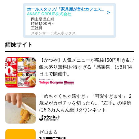
ホールスタッフ/「家具屋が営むカフェスタッフ!」週2日～OK!嬉しいまかない付き/岡山県/浅口郡里庄町
＞
AKASE GROUP株式会社
岡山県 里庄町
時給1,100円～
正社員
スポンサー：求人ボックス
姉妹サイト
【かつや】人気メニューが税抜150円引き&ご
飯大盛り無料!お得すぎる「感謝祭」は8月14
日まで開催中。
「めちゃくちゃ遠すぎ」「可愛すぎます」 2
歳児がカボチャを切ったら...〝左手〟の場所
に5.3万人もん絶|Jタウンネット
ゼロまる