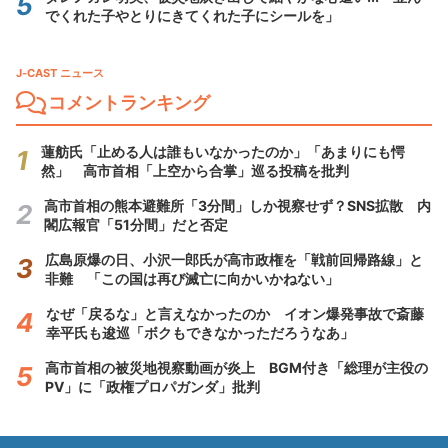
でくれた子やとりにきてくれた子にシールを」
J-CAST ニュース
コメントランキング
蓮舫氏「止める人は誰もいなかったのか」「あまりにも愕
然」 高市首相「上空から合掌」巡る投稿を批判
高市首相の熊本避難所「3分間」しか視察せず？SNS拡散 内
閣広報官「51分間」だと否定
広島原爆の日、小沢一郎氏が高市政権を「戦前回帰路線」と
非難 「この国は再び滅亡に向かいかねない」
なぜ「戻るな」と言えなかったのか イオン爆発事故で斎藤
幸平氏も逡巡「ボクもできなかっただろうなあ」
高市首相の被災地視察動画が炎上 BGM付き「総理が主役の
PV」に「政権プロパガンダ」批判