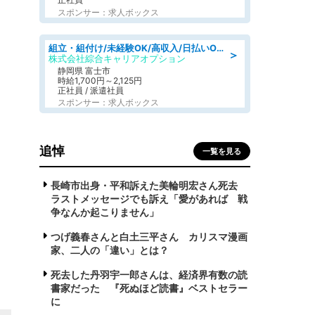
スポンサー：求人ボックス
組立・組付け/未経験OK/高収入/日払いOK/寮費無料/交替制
＞
株式会社綜合キャリアオプション
静岡県 富士市
時給1,700円～2,125円
正社員 / 派遣社員
スポンサー：求人ボックス
追悼
一覧を見る
長崎市出身・平和訴えた美輪明宏さん死去
ラストメッセージでも訴え「愛があれば 戦
争なんか起こりません」
つげ義春さんと白土三平さん カリスマ漫画
家、二人の「違い」とは？
死去した丹羽宇一郎さんは、経済界有数の読
書家だった 『死ぬほど読書』ベストセラー
に