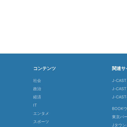
コンテンツ
関連サ
社会
J-CAS
政治
J-CAS
経済
J-CA
IT
BOOK
エンタメ
東京バ
スポーツ
Jタウン