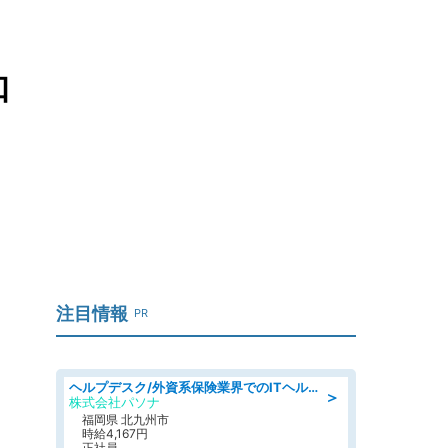
知
注目情報
PR
ヘルプデスク/外資系保険業界でのITヘルプデスク業務/駅近/即日勤務可/ヘルプデスク
＞
株式会社パソナ
福岡県 北九州市
時給4,167円
正社員