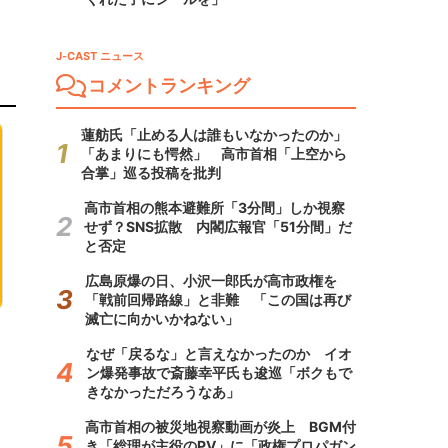
J-CAST ニュース
コメントランキング
蓮舫氏「止める人は誰もいなかったのか」
「あまりにも愕然」 高市首相「上空から
合掌」巡る投稿を批判
高市首相の熊本避難所「3分間」しか視察
せず？SNS拡散 内閣広報官「51分間」だ
と否定
広島原爆の日、小沢一郎氏が高市政権を
「戦前回帰路線」と非難 「この国は再び
滅亡に向かいかねない」
なぜ「戻るな」と言えなかったのか イオ
ン爆発事故で斎藤幸平氏も逡巡「ボクもで
きなかっただろうなあ」
高市首相の被災地視察動画が炎上 BGM付
き「総理が主役のPV」に「政権プロパガン