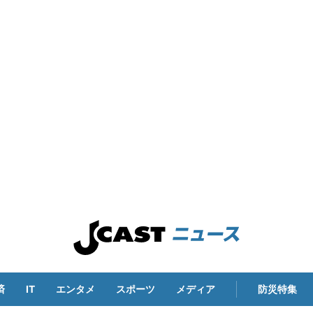
済
IT
エンタメ
スポーツ
メディア
防災特集