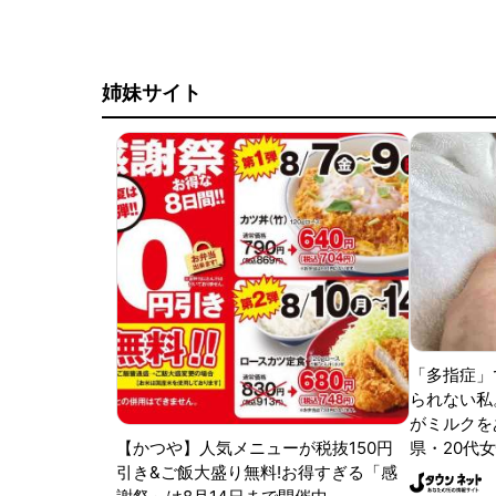
姉妹サイト
「多指症」
られない私
がミルクをあ
【かつや】人気メニューが税抜150円
県・20代女
引き&ご飯大盛り無料!お得すぎる「感