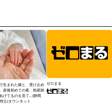
ゼロまる
で生まれた娘と、受け止め
。産後初めての夜、助産師
げてるのを見て...(静岡
性)|Jタウンネット