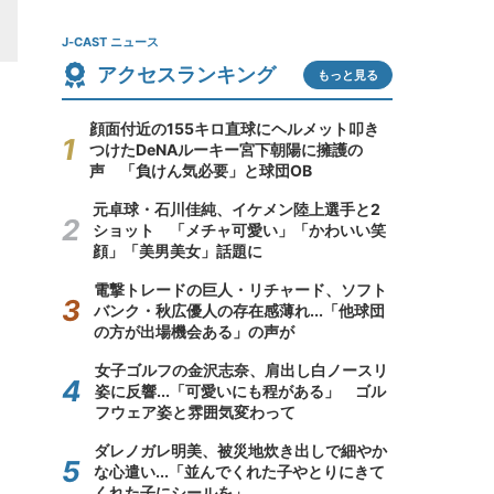
J-CAST ニュース
アクセスランキング
もっと見る
顔面付近の155キロ直球にヘルメット叩き
つけたDeNAルーキー宮下朝陽に擁護の
声 「負けん気必要」と球団OB
元卓球・石川佳純、イケメン陸上選手と2
ショット 「メチャ可愛い」「かわいい笑
顔」「美男美女」話題に
電撃トレードの巨人・リチャード、ソフト
バンク・秋広優人の存在感薄れ...「他球団
の方が出場機会ある」の声が
女子ゴルフの金沢志奈、肩出し白ノースリ
姿に反響...「可愛いにも程がある」 ゴル
フウェア姿と雰囲気変わって
ダレノガレ明美、被災地炊き出しで細やか
な心遣い...「並んでくれた子やとりにきて
くれた子にシールを」