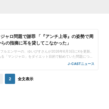
ジャロ問題で謝罪 「『アンチ上等』の姿勢で周
からの指摘に耳を貸してこなかった」
フルエンサーの、ゆいぴすさんが2026年6月3日にXを更新。
ある「マンジャロ」をダイエット目的で勧めていた問題につい
信が薬機法上の問題を含むものであった」発端となったのは、
J-CASTニュース
しているキャバ嬢オーディション番組「LASTCALL」で、挑
勧めたこと。その流れから番組MCで実業家の溝口勇児氏が、
ゆいぴすさんが公式アンバサ
2
全文表示