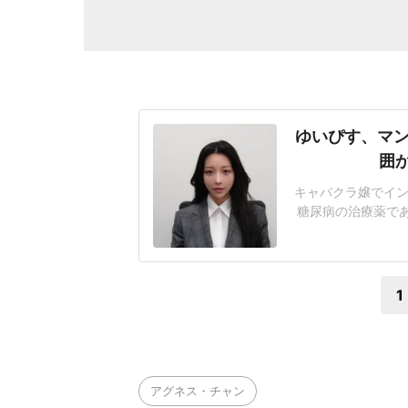
ゆいぴす、マン
囲
キャバクラ嬢でイン
糖尿病の治療薬で
て謝罪した。「発
ゆいぴすさんが出演
戦者にマンジャロを
1
アグネス・チャン