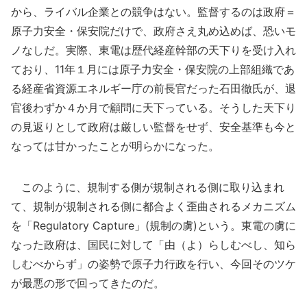
から、ライバル企業との競争はない。監督するのは政府＝
原子力安全・保安院だけで、政府さえ丸め込めば、恐いモ
ノなしだ。実際、東電は歴代経産幹部の天下りを受け入れ
ており、11年１月には原子力安全・保安院の上部組織であ
る経産省資源エネルギー庁の前長官だった石田徹氏が、退
官後わずか４か月で顧問に天下っている。そうした天下り
の見返りとして政府は厳しい監督をせず、安全基準も今と
なっては甘かったことが明らかになった。
このように、規制する側が規制される側に取り込まれ
て、規制が規制される側に都合よく歪曲されるメカニズム
を「Regulatory Capture」(規制の虜)という。東電の虜に
なった政府は、国民に対して「由（よ）らしむべし、知ら
しむべからず」の姿勢で原子力行政を行い、今回そのツケ
が最悪の形で回ってきたのだ。