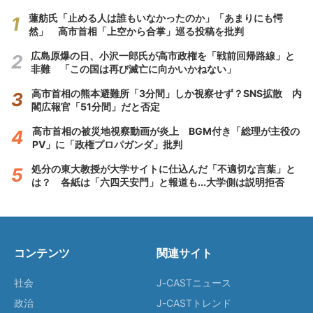
蓮舫氏「止める人は誰もいなかったのか」「あまりにも愕
然」 高市首相「上空から合掌」巡る投稿を批判
広島原爆の日、小沢一郎氏が高市政権を「戦前回帰路線」と
非難 「この国は再び滅亡に向かいかねない」
高市首相の熊本避難所「3分間」しか視察せず？SNS拡散 内
閣広報官「51分間」だと否定
高市首相の被災地視察動画が炎上 BGM付き「総理が主役の
PV」に「政権プロパガンダ」批判
処分の東大教授が大学サイトに仕込んだ「不適切な言葉」と
は？ 各紙は「六四天安門」と報道も...大学側は説明拒否
コンテンツ
関連サイト
社会
J-CASTニュース
政治
J-CASTトレンド