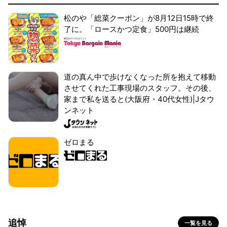
松のや「総菜クーポン」が8月12日15時で終
了に。「ロースかつ定食」500円は継続
道の真ん中で歩けなくなった所を抱えて移動
させてくれた工事現場のスタッフ。その後、
家まで私を送ると(大阪府・40代女性)|Jタウ
ンネット
ゼロまる
追悼
一覧を見る