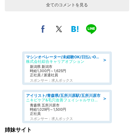
全てのコメントを見る
マシンオペレーター/未経験OK/日払いOK/寮完備/交替制/20・30・40代活躍中
＞
株式会社綜合キャリアオプション
新潟県 新潟市
時給1,300円～1,625円
正社員 / 派遣社員
スポンサー：求人ボックス
アイリスト/青森県/五所川原駅/五所川原市
＞
ニキビケア&毛穴改善フェイシャルサロン BELDAD
青森県 五所川原市
時給1,029円～1,500円
正社員
スポンサー：求人ボックス
姉妹サイト