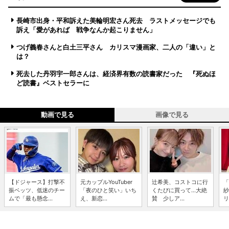
長崎市出身・平和訴えた美輪明宏さん死去 ラストメッセージでも
訴え「愛があれば 戦争なんか起こりません」
つげ義春さんと白土三平さん カリスマ漫画家、二人の「違い」と
は？
死去した丹羽宇一郎さんは、経済界有数の読書家だった 『死ぬほ
ど読書』ベストセラーに
動画で見る
画像で見る
【ドジャース】打撃不
元カップルYouTuber
辻希美、コストコに行
「
振ベッツ、低迷のチー
「夜のひと笑い」いち
くたびに買って...大絶
紗
ムで「最も懸念...
え、新恋...
賛 少しア...
リ