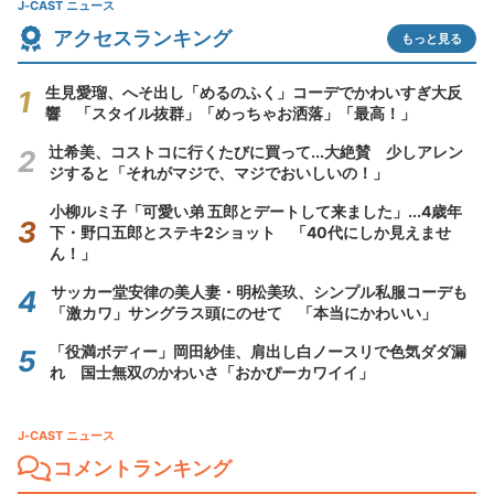
J-CAST ニュース
アクセスランキング
もっと見る
生見愛瑠、へそ出し「めるのふく」コーデでかわいすぎ大反
響 「スタイル抜群」「めっちゃお洒落」「最高！」
辻希美、コストコに行くたびに買って...大絶賛 少しアレン
ジすると「それがマジで、マジでおいしいの！」
小柳ルミ子「可愛い弟 五郎とデートして来ました」...4歳年
下・野口五郎とステキ2ショット 「40代にしか見えませ
ん！」
サッカー堂安律の美人妻・明松美玖、シンプル私服コーデも
「激カワ」サングラス頭にのせて 「本当にかわいい」
「役満ボディー」岡田紗佳、肩出し白ノースリで色気ダダ漏
れ 国士無双のかわいさ「おかぴーカワイイ」
J-CAST ニュース
コメントランキング