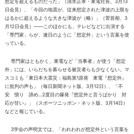
想定を超えるものだった」（清水正孝・東電社長、3月13
日会見）、「今回の地震が、従来想定された津波の上限を
はるかに超えるような大きな津波が（略）」（菅首相、3
月12日会見）――このほかにも、テレビなどに出演する
「専門家」らが、連日のように「想定外」という言葉を使
っている。
専門家はともかく、東電など「当事者」が使う「想定
外」には、いらだちを募らせる被災者らも少なくない。マ
スコミも「東日本大震災：福島第1原発 東電『想定外』
に批判の声も」（毎日新聞ネット版、3月12日）、「不
安 憤り 諦め…2度目の爆発『想定外と言うばかり 対
応が甘い』」（スポーツニッポン・ネット版、3月14日）
などと報じている。
3学会の声明文では、「われわれが想定外という言葉を