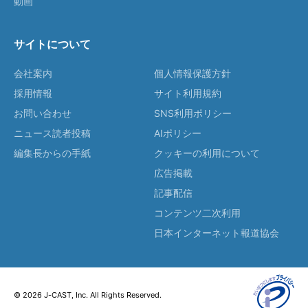
動画
サイトについて
会社案内
個人情報保護方針
採用情報
サイト利用規約
お問い合わせ
SNS利用ポリシー
ニュース読者投稿
AIポリシー
編集長からの手紙
クッキーの利用について
広告掲載
記事配信
コンテンツ二次利用
日本インターネット報道協会
© 2026 J-CAST, Inc. All Rights Reserved.