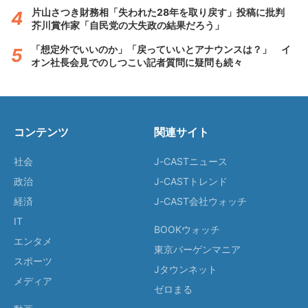
片山さつき財務相「失われた28年を取り戻す」投稿に批判
芥川賞作家「自民党の大失政の結果だろう」
「想定外でいいのか」「戻っていいとアナウンスは？」 イ
オン社長会見でのしつこい記者質問に疑問も続々
コンテンツ
関連サイト
社会
J-CASTニュース
政治
J-CASTトレンド
経済
J-CAST会社ウォッチ
IT
BOOKウォッチ
エンタメ
東京バーゲンマニア
スポーツ
Jタウンネット
メディア
ゼロまる