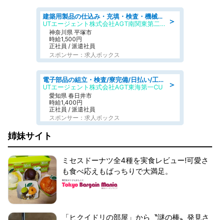
建築用製品の仕込み・充填・検査・機械操作/寮完備/日払い/工場・製造
＞
UTエージェント株式会社AGT南関東第二CU
神奈川県 平塚市
時給1,500円
正社員 / 派遣社員
スポンサー：求人ボックス
電子部品の組立・検査/寮完備/日払い/工場・製造
＞
UTエージェント株式会社AGT東海第一CU
愛知県 春日井市
時給1,400円
正社員 / 派遣社員
スポンサー：求人ボックス
姉妹サイト
ミセスドーナツ全4種を実食レビュー!可愛さ
も食べ応えもばっちりで大満足。
「ヒクイドリの部屋」から〝謎の棒〟発見さ