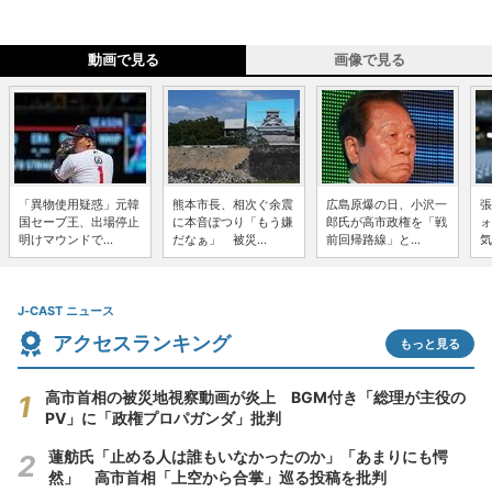
動画で見る
画像で見る
「異物使用疑惑」元韓
熊本市長、相次ぐ余震
広島原爆の日、小沢一
張
国セーブ王、出場停止
に本音ぽつり「もう嫌
郎氏が高市政権を「戦
ォ
明けマウンドで...
だなぁ」 被災...
前回帰路線」と...
気
J-CAST ニュース
アクセスランキング
もっと見る
高市首相の被災地視察動画が炎上 BGM付き「総理が主役の
PV」に「政権プロパガンダ」批判
蓮舫氏「止める人は誰もいなかったのか」「あまりにも愕
然」 高市首相「上空から合掌」巡る投稿を批判