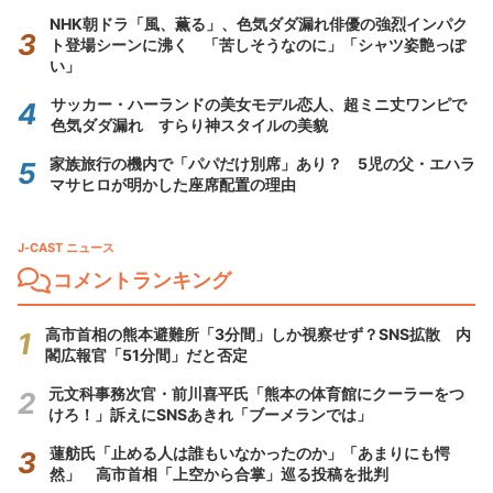
NHK朝ドラ「風、薫る」、色気ダダ漏れ俳優の強烈インパク
ト登場シーンに沸く 「苦しそうなのに」「シャツ姿艶っぽ
い」
サッカー・ハーランドの美女モデル恋人、超ミニ丈ワンピで
色気ダダ漏れ すらり神スタイルの美貌
家族旅行の機内で「パパだけ別席」あり？ 5児の父・エハラ
マサヒロが明かした座席配置の理由
J-CAST ニュース
コメントランキング
高市首相の熊本避難所「3分間」しか視察せず？SNS拡散 内
閣広報官「51分間」だと否定
元文科事務次官・前川喜平氏「熊本の体育館にクーラーをつ
けろ！」訴えにSNSあきれ「ブーメランでは」
蓮舫氏「止める人は誰もいなかったのか」「あまりにも愕
然」 高市首相「上空から合掌」巡る投稿を批判