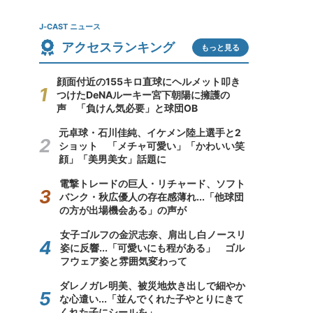
J-CAST ニュース
アクセスランキング
もっと見る
顔面付近の155キロ直球にヘルメット叩き
つけたDeNAルーキー宮下朝陽に擁護の
声 「負けん気必要」と球団OB
元卓球・石川佳純、イケメン陸上選手と2
ショット 「メチャ可愛い」「かわいい笑
顔」「美男美女」話題に
電撃トレードの巨人・リチャード、ソフト
バンク・秋広優人の存在感薄れ...「他球団
の方が出場機会ある」の声が
女子ゴルフの金沢志奈、肩出し白ノースリ
姿に反響...「可愛いにも程がある」 ゴル
フウェア姿と雰囲気変わって
ダレノガレ明美、被災地炊き出しで細やか
な心遣い...「並んでくれた子やとりにきて
くれた子にシールを」