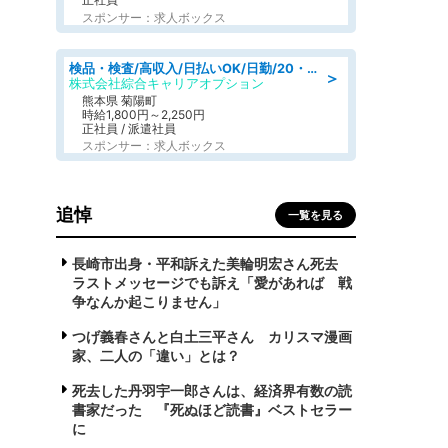
スポンサー：求人ボックス
検品・検査/高収入/日払いOK/日勤/20・30・40代活躍中/製造 工場
＞
株式会社綜合キャリアオプション
熊本県 菊陽町
時給1,800円～2,250円
正社員 / 派遣社員
スポンサー：求人ボックス
追悼
一覧を見る
長崎市出身・平和訴えた美輪明宏さん死去
ラストメッセージでも訴え「愛があれば 戦
争なんか起こりません」
つげ義春さんと白土三平さん カリスマ漫画
家、二人の「違い」とは？
死去した丹羽宇一郎さんは、経済界有数の読
書家だった 『死ぬほど読書』ベストセラー
に