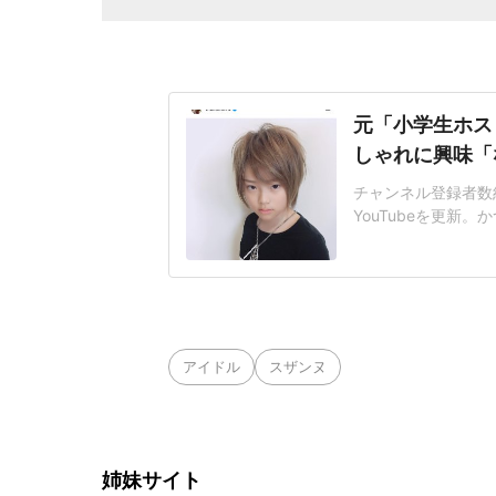
元「小学生ホス
しゃれに興味「
チャンネル登録者数約8
YouTubeを更新
た、息子の琉ちゃろ
も、塾とか行っとる
は髪を伸ばして明る
が、現在は落ち着い
アイドル
スザンヌ
姉妹サイト