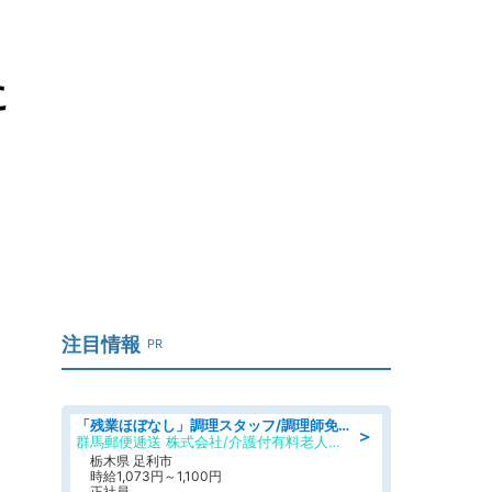
に
注目情報
PR
「残業ほぼなし」調理スタッフ/調理師免許必須/正職員/日勤のみ/介護付き有料老人ホーム/社会保障完備
＞
群馬郵便逓送 株式会社/介護付有料老人ホーム ふる里
栃木県 足利市
時給1,073円～1,100円
正社員