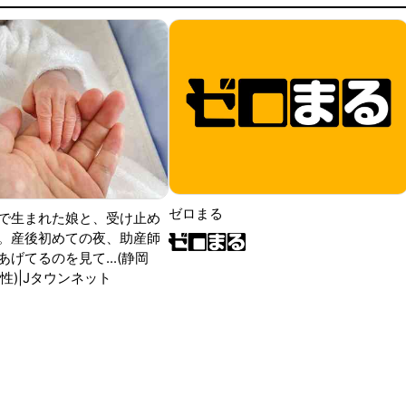
ゼロまる
で生まれた娘と、受け止め
。産後初めての夜、助産師
げてるのを見て...(静岡
性)|Jタウンネット