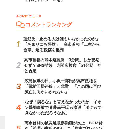
J-CAST ニュース
コメントランキング
蓮舫氏「止める人は誰もいなかったのか」
「あまりにも愕然」 高市首相「上空から
合掌」巡る投稿を批判
高市首相の熊本避難所「3分間」しか視察
せず？SNS拡散 内閣広報官「51分間」だ
と否定
広島原爆の日、小沢一郎氏が高市政権を
「戦前回帰路線」と非難 「この国は再び
滅亡に向かいかねない」
なぜ「戻るな」と言えなかったのか イオ
ン爆発事故で斎藤幸平氏も逡巡「ボクもで
きなかっただろうなあ」
高市首相の被災地視察動画が炎上 BGM付
き「総理が主役のPV」に「政権プロパガン