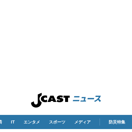
済
IT
エンタメ
スポーツ
メディア
防災特集