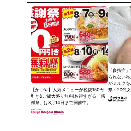
「多指症」
られない私
がミルクをあ
【かつや】人気メニューが税抜150円
県・20代女
引き&ご飯大盛り無料!お得すぎる「感
謝祭」は8月14日まで開催中。