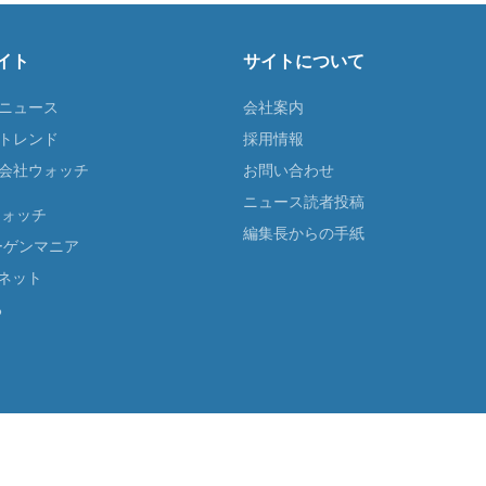
イト
サイトについて
Tニュース
会社案内
Tトレンド
採用情報
ST会社ウォッチ
お問い合わせ
ニュース読者投稿
ウォッチ
編集長からの手紙
ーゲンマニア
ネット
る