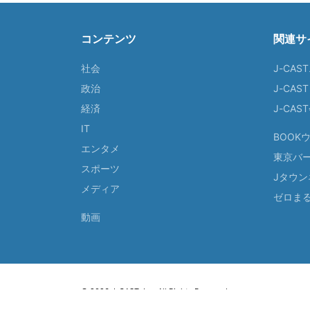
コンテンツ
関連サ
社会
J-CAS
政治
J-CAS
経済
J-CA
IT
BOOK
エンタメ
東京バ
スポーツ
Jタウン
メディア
ゼロま
動画
© 2026 J-CAST, Inc. All Rights Reserved.