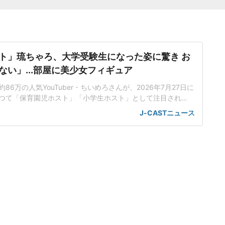
ト」琉ちゃろ、大学受験生になった姿に驚き お
ない」...部屋に美少女フィギュア
6万の人気YouTuber・ちいめろさんが、2026年7月27日に
。かつて「保育園児ホスト」「小学生ホスト」として注目され
さんの「ルームツアー」を公開した。「家の勉強時間より
J-CASTニュース
方が長い」大学受験生になったという琉ちゃろさん。幼い頃
く染め、ギャル男風のファッションに身を包んでいた印象だ
た黒