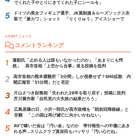
でくれた子やとりにきてくれた子にシールを」
ドイツの美女フィギュア選手、JK風制服＆ルーズソックス衣
装で「激カワ」ショット 「りくりゅう」アイスショーで
J-CAST ニュース
コメントランキング
蓮舫氏「止める人は誰もいなかったのか」「あまりにも愕
然」 高市首相「上空から合掌」巡る投稿を批判
高市首相の熊本避難所「3分間」しか視察せず？SNS拡散 内
閣広報官「51分間」だと否定
片山さつき財務相「失われた28年を取り戻す」投稿に批判
芥川賞作家「自民党の大失政の結果だろう」
広島原爆の日、小沢一郎氏が高市政権を「戦前回帰路線」と
非難 「この国は再び滅亡に向かいかねない」
AVで稼いだ金は「汚い金」なのか 寄付報告への中傷にあき
れる声...スリムクラブ真栄田もバッサリ「汚い心だね」