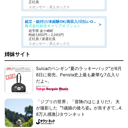
正社員
スポンサー：求人ボックス
組立・組付け/未経験OK/高収入/日払いOK/交替制/20・30・40代活躍中
＞
株式会社綜合キャリアオプション
岩手県 金ケ崎町
時給1,650円～2,063円
正社員 / 派遣社員
スポンサー：求人ボックス
姉妹サイト
Suicaのペンギン"夏のラッキーバッグ"が8月
8日に発売。Pensta史上最も豪華な7点入り
だよ~。
「ジブリの世界」「冒険のはじまりだ!」 夫
が撮影した〝1歳娘の後ろ姿〟が良すぎて...4.
8万人感激|Jタウンネット