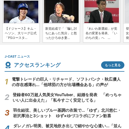
【ドジャース】キム・
新党結成で「「騙し討
「れいわ新選組」が党
登
ヘソン、大リーグ公式
ちにあった気分」と怒
名の変更を発表、「い
女
「PSロースタ...
ったひろゆき妻...
のちの党」へ ...
発
J-CAST ニュース
アクセスランキング
もっと見る
電撃トレードの巨人・リチャード、ソフトバンク・秋広優人
の存在感薄れ...「他球団の方が出場機会ある」の声が
登録者60万超人気美女YouTuber、結婚を発表 「めっちゃ
いい人に出会えた」「私今すごく安定してる」
羽生結弦、美しいブルー基調の衣装で...「ゆず」北川悠仁・
岩沢厚治と3ショット ゆず×ゆづコラボにファン歓喜
ダレノガレ明美、被災地炊き出しで細やかな心遣い...「並ん