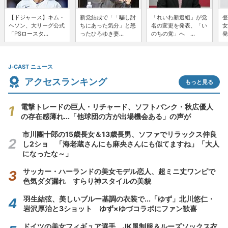
【ドジャース】キム・
新党結成で「「騙し討
「れいわ新選組」が党
登
ヘソン、大リーグ公式
ちにあった気分」と怒
名の変更を発表、「い
女
「PSロースタ...
ったひろゆき妻...
のちの党」へ ...
発
J-CAST ニュース
アクセスランキング
もっと見る
電撃トレードの巨人・リチャード、ソフトバンク・秋広優人
の存在感薄れ...「他球団の方が出場機会ある」の声が
市川團十郎の15歳長女＆13歳長男、ソファでリラックス仲良
し2ショ 「海老蔵さんにも麻央さんにも似てますね」「大人
になったな～」
サッカー・ハーランドの美女モデル恋人、超ミニ丈ワンピで
色気ダダ漏れ すらり神スタイルの美貌
羽生結弦、美しいブルー基調の衣装で...「ゆず」北川悠仁・
岩沢厚治と3ショット ゆず×ゆづコラボにファン歓喜
ドイツの美女フィギュア選手、JK風制服＆ルーズソックス衣