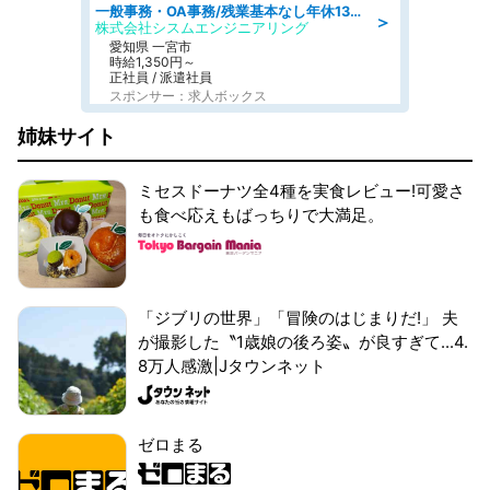
一般事務・OA事務/残業基本なし年休130日社保完備の一般・調達事務
＞
株式会社シスムエンジニアリング
愛知県 一宮市
時給1,350円～
正社員 / 派遣社員
スポンサー：求人ボックス
姉妹サイト
ミセスドーナツ全4種を実食レビュー!可愛さ
も食べ応えもばっちりで大満足。
「ジブリの世界」「冒険のはじまりだ!」 夫
が撮影した〝1歳娘の後ろ姿〟が良すぎて...4.
8万人感激|Jタウンネット
ゼロまる