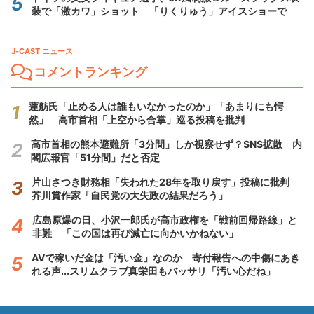
装で「激カワ」ショット 「りくりゅう」アイスショーで
J-CAST ニュース
コメントランキング
蓮舫氏「止める人は誰もいなかったのか」「あまりにも愕
然」 高市首相「上空から合掌」巡る投稿を批判
高市首相の熊本避難所「3分間」しか視察せず？SNS拡散 内
閣広報官「51分間」だと否定
片山さつき財務相「失われた28年を取り戻す」投稿に批判
芥川賞作家「自民党の大失政の結果だろう」
広島原爆の日、小沢一郎氏が高市政権を「戦前回帰路線」と
非難 「この国は再び滅亡に向かいかねない」
AVで稼いだ金は「汚い金」なのか 寄付報告への中傷にあき
れる声...スリムクラブ真栄田もバッサリ「汚い心だね」