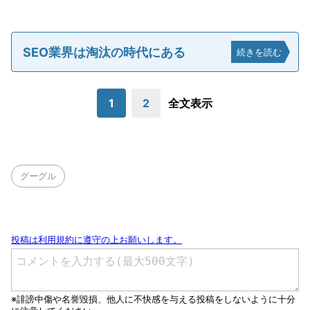
SEO業界は淘汰の時代にある
続きを読む
1
2
全文表示
グーグル