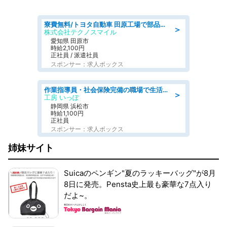
寮費無料/トヨタ自動車 田原工場で部品の組立製造/tutumi
＞
株式会社テクノスマイル
愛知県 田原市
時給2,100円
正社員 / 派遣社員
スポンサー：求人ボックス
作業指導員・社会保険完備の職場で生活支援員
＞
工房 いっぽ
静岡県 浜松市
時給1,100円
正社員
スポンサー：求人ボックス
姉妹サイト
Suicaのペンギン"夏のラッキーバッグ"が8月
8日に発売。Pensta史上最も豪華な7点入り
だよ~。