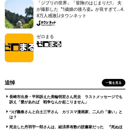
「ジブリの世界」「冒険のはじまりだ!」 夫
が撮影した〝1歳娘の後ろ姿〟が良すぎて...4.
8万人感激|Jタウンネット
ゼロまる
追悼
一覧を見る
長崎市出身・平和訴えた美輪明宏さん死去 ラストメッセージでも
訴え「愛があれば 戦争なんか起こりません」
つげ義春さんと白土三平さん カリスマ漫画家、二人の「違い」と
は？
死去した丹羽宇一郎さんは、経済界有数の読書家だった 『死ぬほ