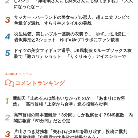
し2ショ 「海老蔵さんにも麻央さんにも似てますね」「大人
になったな～」
サッカー・ハーランドの美女モデル恋人、超ミニ丈ワンピで
色気ダダ漏れ すらり神スタイルの美貌
羽生結弦、美しいブルー基調の衣装で...「ゆず」北川悠仁・
岩沢厚治と3ショット ゆず×ゆづコラボにファン歓喜
ドイツの美女フィギュア選手、JK風制服＆ルーズソックス衣
装で「激カワ」ショット 「りくりゅう」アイスショーで
J-CAST ニュース
コメントランキング
蓮舫氏「止める人は誰もいなかったのか」「あまりにも愕
然」 高市首相「上空から合掌」巡る投稿を批判
高市首相の熊本避難所「3分間」しか視察せず？SNS拡散 内
閣広報官「51分間」だと否定
片山さつき財務相「失われた28年を取り戻す」投稿に批判
芥川賞作家「自民党の大失政の結果だろう」