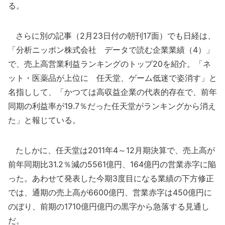
る。
さらに別の記事（2月23日付の朝刊17面）でも日経は、
「分析ニッポン株式会社 データで読む企業業績（4）」
で、売上高営業利益ランキングのトップ20を紹介。「ネ
ット・医薬品が上位に 任天堂、ゲーム低迷で姿消す」と
名指しして、「かつては高収益企業の代表的存在で、前年
同期の利益率が19.7％だった任天堂がランキングから消え
た」と報じている。
たしかに、任天堂は2011年4～12月期決算で、売上高が
前年同期比31.2％減の5561億円、164億円の営業赤字に陥
った。あわせて発表した今期3度目になる業績の下方修正
では、通期の売上高が6600億円、営業赤字は450億円に
のぼり、前期の1710億円億円の黒字から急落する見通し
だ。