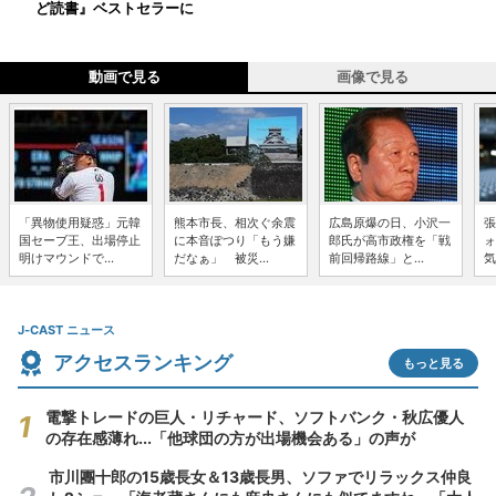
ど読書』ベストセラーに
動画で見る
画像で見る
「異物使用疑惑」元韓
熊本市長、相次ぐ余震
広島原爆の日、小沢一
張
国セーブ王、出場停止
に本音ぽつり「もう嫌
郎氏が高市政権を「戦
ォ
明けマウンドで...
だなぁ」 被災...
前回帰路線」と...
気
J-CAST ニュース
アクセスランキング
もっと見る
電撃トレードの巨人・リチャード、ソフトバンク・秋広優人
の存在感薄れ...「他球団の方が出場機会ある」の声が
市川團十郎の15歳長女＆13歳長男、ソファでリラックス仲良