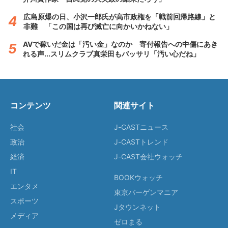
広島原爆の日、小沢一郎氏が高市政権を「戦前回帰路線」と
非難 「この国は再び滅亡に向かいかねない」
AVで稼いだ金は「汚い金」なのか 寄付報告への中傷にあき
れる声...スリムクラブ真栄田もバッサリ「汚い心だね」
コンテンツ
関連サイト
社会
J-CASTニュース
政治
J-CASTトレンド
経済
J-CAST会社ウォッチ
IT
BOOKウォッチ
エンタメ
東京バーゲンマニア
スポーツ
Jタウンネット
メディア
ゼロまる