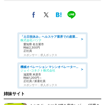
「土日祝休み」ヘルスケア業界での産業保健師業務/看護師/高時給/未経験OK/要資格:正看護師
＞
株式会社パソナ
愛知県 名古屋市
時給2,300円
正社員
スポンサー：求人ボックス
機械オペレーション マシンオペレーター/皆勤手当有/未経験可
＞
ジェイ-コネクト株式会社
滋賀県 米原市
時給1,200円～
正社員 / 派遣社員
スポンサー：求人ボックス
姉妹サイト