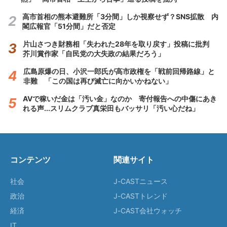
高市首相の熊本避難所「3分間」しか視察せず？SNS拡散 内
閣広報官「51分間」だと否定
片山さつき財務相「失われた28年を取り戻す」投稿に批判
芥川賞作家「自民党の大失政の結果だろう」
広島原爆の日、小沢一郎氏が高市政権を「戦前回帰路線」と
非難 「この国は再び滅亡に向かいかねない」
AVで稼いだ金は「汚い金」なのか 寄付報告への中傷にあき
れる声...スリムクラブ真栄田もバッサリ「汚い心だね」
コンテンツ
関連サイト
社会
J-CASTニュース
政治
J-CASTトレンド
経済
J-CAST会社ウォッチ
IT