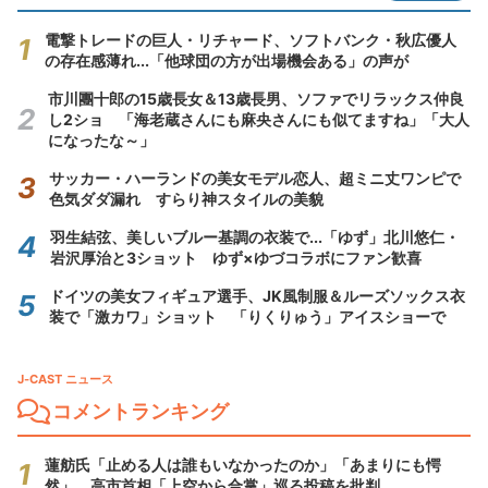
電撃トレードの巨人・リチャード、ソフトバンク・秋広優人
の存在感薄れ...「他球団の方が出場機会ある」の声が
市川團十郎の15歳長女＆13歳長男、ソファでリラックス仲良
し2ショ 「海老蔵さんにも麻央さんにも似てますね」「大人
になったな～」
サッカー・ハーランドの美女モデル恋人、超ミニ丈ワンピで
色気ダダ漏れ すらり神スタイルの美貌
羽生結弦、美しいブルー基調の衣装で...「ゆず」北川悠仁・
岩沢厚治と3ショット ゆず×ゆづコラボにファン歓喜
ドイツの美女フィギュア選手、JK風制服＆ルーズソックス衣
装で「激カワ」ショット 「りくりゅう」アイスショーで
J-CAST ニュース
コメントランキング
蓮舫氏「止める人は誰もいなかったのか」「あまりにも愕
然」 高市首相「上空から合掌」巡る投稿を批判