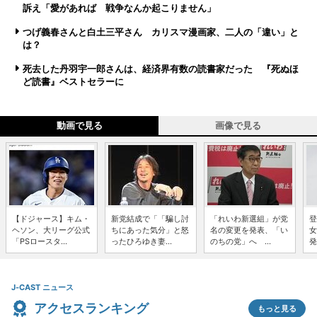
訴え「愛があれば 戦争なんか起こりません」
つげ義春さんと白土三平さん カリスマ漫画家、二人の「違い」と
は？
死去した丹羽宇一郎さんは、経済界有数の読書家だった 『死ぬほ
ど読書』ベストセラーに
動画で見る
画像で見る
【ドジャース】キム・
新党結成で「「騙し討
「れいわ新選組」が党
登
ヘソン、大リーグ公式
ちにあった気分」と怒
名の変更を発表、「い
女
「PSロースタ...
ったひろゆき妻...
のちの党」へ ...
発
J-CAST ニュース
アクセスランキング
もっと見る