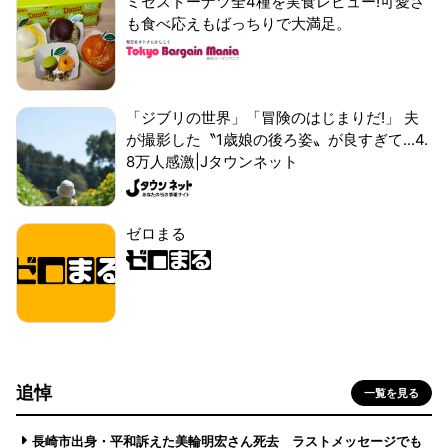
ミセスドーナツ全4種を実食レビュー!可愛さ
も食べ応えもばっちりで大満足。
「ジブリの世界」「冒険のはじまりだ!」 夫
が撮影した〝1歳娘の後ろ姿〟が良すぎて...4.
8万人感激|Jタウンネット
ゼロまる
追悼
一覧を見る
長崎市出身・平和訴えた美輪明宏さん死去 ラストメッセージでも