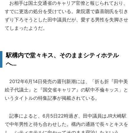
お相手は国土交通省のキャリア官僚と報じられており、
すでに更迭の処分を受けている。衆院選で森喜朗氏を引き
ずり下ろそうとした田中議員だが、愛する男性を失脚させ
てしまったようだ。
駅構内で堂々キス、そのままシティホテル
へ…
2012年6月14日発売の週刊新潮には、「折も折『田中美
絵子代議士』と『国交省キャリア』の駅中不倫キッス」と
いうタイトルの特集記事が掲載されている。
記事によると、6月5日22時過ぎ、田中議員はJR大崎駅
で中年男性と待ち合わせした。構内の通路で長々とキスを
し、シティホテルに向かってそのまま宿泊したという。