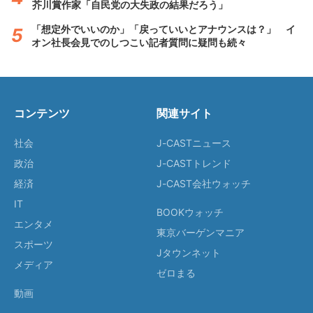
芥川賞作家「自民党の大失政の結果だろう」
「想定外でいいのか」「戻っていいとアナウンスは？」 イ
オン社長会見でのしつこい記者質問に疑問も続々
コンテンツ
関連サイト
社会
J-CASTニュース
政治
J-CASTトレンド
経済
J-CAST会社ウォッチ
IT
BOOKウォッチ
エンタメ
東京バーゲンマニア
スポーツ
Jタウンネット
メディア
ゼロまる
動画