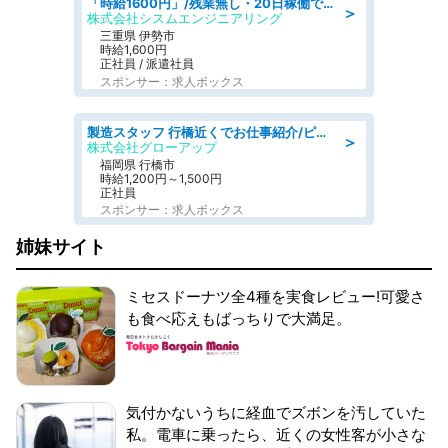
「時給1600円」/残業無し・20日稼働で月収25万円以上可/人物重視の選考/ねじ締めや梱包業務
＞
株式会社シスムエンジニアリング
三重県 伊勢市
時給1,600円
正社員 / 派遣社員
スポンサー：求人ボックス
製造スタッフ 行橋近くでお仕事紹介/ピッキング·組立·検査·リフトなど
＞
株式会社グローアップ
福岡県 行橋市
時給1,200円～1,500円
正社員
スポンサー：求人ボックス
姉妹サイト
ミセスドーナツ全4種を実食レビュー!可愛さ
も食べ応えもばっちりで大満足。
気付かないうちに経血でズボンを汚していた
私。電車に乗ったら、近くの女性客が小さな