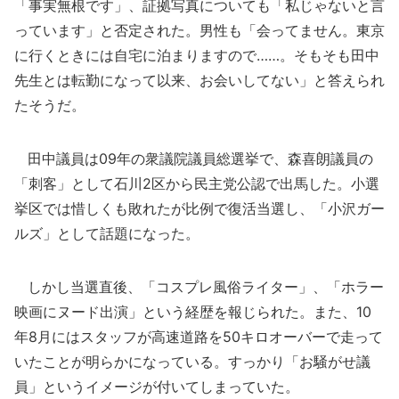
「事実無根です」、証拠写真についても「私じゃないと言
っています」と否定された。男性も「会ってません。東京
に行くときには自宅に泊まりますので……。そもそも田中
先生とは転勤になって以来、お会いしてない」と答えられ
たそうだ。
田中議員は09年の衆議院議員総選挙で、森喜朗議員の
「刺客」として石川2区から民主党公認で出馬した。小選
挙区では惜しくも敗れたが比例で復活当選し、「小沢ガー
ルズ」として話題になった。
しかし当選直後、「コスプレ風俗ライター」、「ホラー
映画にヌード出演」という経歴を報じられた。また、10
年8月にはスタッフが高速道路を50キロオーバーで走って
いたことが明らかになっている。すっかり「お騒がせ議
員」というイメージが付いてしまっていた。