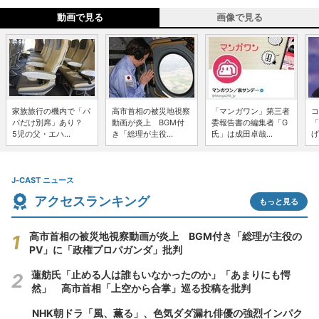
動画で見る
画像で見る
家族旅行の機内で「パ
高市首相の被災地視察
「マンガワン」第三者
コ
パだけ別席」あり？
動画が炎上 BGM付
委報告書の編集者「G
「
5児の父・エハ...
き「総理が主役...
氏」は成田卓哉...
げ
J-CAST ニュース
アクセスランキング
もっと見る
高市首相の被災地視察動画が炎上 BGM付き「総理が主役の
PV」に「政権プロパガンダ」批判
蓮舫氏「止める人は誰もいなかったのか」「あまりにも愕
然」 高市首相「上空から合掌」巡る投稿を批判
NHK朝ドラ「風、薫る」、色気ダダ漏れ俳優の強烈インパク