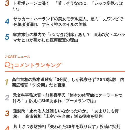
ト登場シーンに沸く 「苦しそうなのに」「シャツ姿艶っぽ
い」
サッカー・ハーランドの美女モデル恋人、超ミニ丈ワンピで
色気ダダ漏れ すらり神スタイルの美貌
家族旅行の機内で「パパだけ別席」あり？ 5児の父・エハラ
マサヒロが明かした座席配置の理由
J-CAST ニュース
コメントランキング
高市首相の熊本避難所「3分間」しか視察せず？SNS拡散 内
閣広報官「51分間」だと否定
元文科事務次官・前川喜平氏「熊本の体育館にクーラーをつ
けろ！」訴えにSNSあきれ「ブーメランでは」
蓮舫氏「止める人は誰もいなかったのか」「あまりにも愕
然」 高市首相「上空から合掌」巡る投稿を批判
片山さつき財務相「失われた28年を取り戻す」投稿に批判