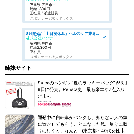
三重県 四日市市
時給1,800円
正社員 / 派遣社員
スポンサー：求人ボックス
8月開始/「土日祝休み」ヘルスケア業界の産業保健師/高時給/未経験OK/要資格:保健師、正看護師
＞
株式会社パソナ
福岡県 福岡市
時給2,300円
正社員
スポンサー：求人ボックス
姉妹サイト
Suicaのペンギン"夏のラッキーバッグ"が8月
8日に発売。Pensta史上最も豪華な7点入り
だよ~。
通勤中に自転車がパンクし、知らない人の家
に置かせてもらうことになった私。帰りに取
りに行くと、なんと...(東京都・40代女性)|J