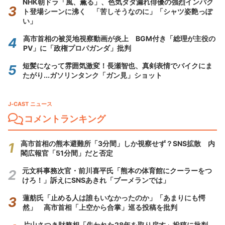
NHK朝ドラ「風、薫る」、色気ダダ漏れ俳優の強烈インパク
ト登場シーンに沸く 「苦しそうなのに」「シャツ姿艶っぽ
い」
高市首相の被災地視察動画が炎上 BGM付き「総理が主役の
PV」に「政権プロパガンダ」批判
短髪になって雰囲気激変！長瀬智也、真剣表情でバイクにま
たがり...ガソリンタンク「ガン見」ショット
J-CAST ニュース
コメントランキング
高市首相の熊本避難所「3分間」しか視察せず？SNS拡散 内
閣広報官「51分間」だと否定
元文科事務次官・前川喜平氏「熊本の体育館にクーラーをつ
けろ！」訴えにSNSあきれ「ブーメランでは」
蓮舫氏「止める人は誰もいなかったのか」「あまりにも愕
然」 高市首相「上空から合掌」巡る投稿を批判
片山さつき財務相「失われた28年を取り戻す」投稿に批判