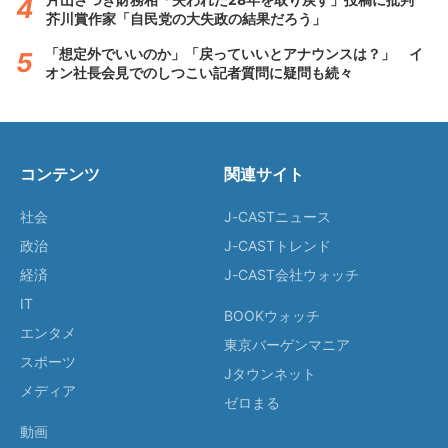
芥川賞作家「自民党の大失政の結果だろう」
「想定外でいいのか」「戻っていいとアナウンスは？」 イ
オン社長会見でのしつこい記者質問に疑問も続々
コンテンツ
関連サイト
社会
J-CASTニュース
政治
J-CASTトレンド
経済
J-CAST会社ウォッチ
IT
BOOKウォッチ
エンタメ
東京バーゲンマニア
スポーツ
Jタウンネット
メディア
ゼロまる
動画