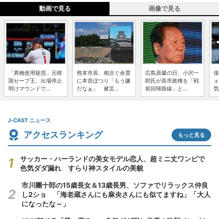
動画で見る
画像で見る
「異物使用疑惑」元韓
熊本市長、相次ぐ余震
広島原爆の日、小沢一
張
国セーブ王、出場停止
に本音ぽつり「もう嫌
郎氏が高市政権を「戦
ォ
明けマウンドで...
だなぁ」 被災...
前回帰路線」と...
気
J-CAST ニュース
アクセスランキング
もっと見る
サッカー・ハーランドの美女モデル恋人、超ミニ丈ワンピで
色気ダダ漏れ すらり神スタイルの美貌
市川團十郎の15歳長女＆13歳長男、ソファでリラックス仲良
し2ショ 「海老蔵さんにも麻央さんにも似てますね」「大人
になったな～」