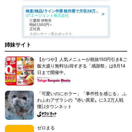
検査/検品/ライン作業 軽作業で月収28万円可 センサー部品の箱詰め 日勤 土日休
＞
UTエージェント株式会社
三重県 伊勢市
時給1,500円～
正社員
スポンサー：求人ボックス
姉妹サイト
【かつや】人気メニューが税抜150円引き&ご
飯大盛り無料!お得すぎる「感謝祭」は8月14
日まで開催中。
「可愛いのにホラー」「事件性を感じる」 ふ
わふわアザラシの〝赤い異変〟に3.2万人戦
慄|Jタウンネット
ゼロまる