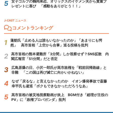
女子ゴルフの鶴岡果恋、オリックスのイケメン夫から貴重プ
レゼントに喜び 「感動をありがとう！！」
J-CAST ニュース
コメントランキング
蓮舫氏「止める人は誰もいなかったのか」「あまりにも愕
然」 高市首相「上空から合掌」巡る投稿を批判
高市首相の熊本避難所「3分間」しか視察せず？SNS拡散 内
閣広報官「51分間」だと否定
広島原爆の日、小沢一郎氏が高市政権を「戦前回帰路線」と
非難 「この国は再び滅亡に向かいかねない」
なぜ「戻るな」と言えなかったのか イオン爆発事故で斎藤
幸平氏も逡巡「ボクもできなかっただろうなあ」
高市首相の被災地視察動画が炎上 BGM付き「総理が主役の
PV」に「政権プロパガンダ」批判