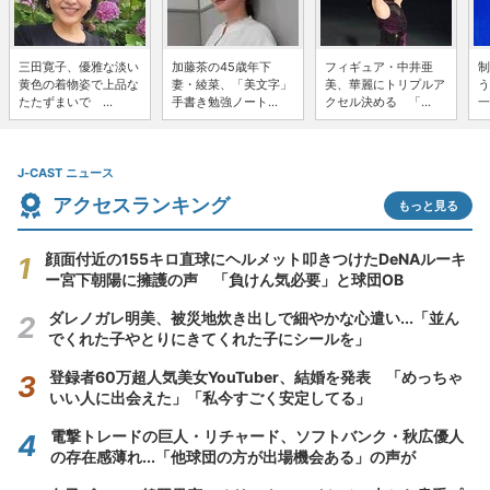
三田寛子、優雅な淡い
加藤茶の45歳年下
フィギュア・中井亜
制
黄色の着物姿で上品な
妻・綾菜、「美文字」
美、華麗にトリプルア
う
たたずまいで ...
手書き勉強ノート...
クセル決める 「...
一
J-CAST ニュース
アクセスランキング
もっと見る
顔面付近の155キロ直球にヘルメット叩きつけたDeNAルーキ
ー宮下朝陽に擁護の声 「負けん気必要」と球団OB
ダレノガレ明美、被災地炊き出しで細やかな心遣い...「並ん
でくれた子やとりにきてくれた子にシールを」
登録者60万超人気美女YouTuber、結婚を発表 「めっちゃ
いい人に出会えた」「私今すごく安定してる」
電撃トレードの巨人・リチャード、ソフトバンク・秋広優人
の存在感薄れ...「他球団の方が出場機会ある」の声が