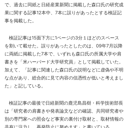
で、過去に同紙と日経産業新聞に掲載した森口氏の研究成
果に関する記事12本中、7本に誤りがあったとする検証記
事を掲載した。
検証記事は15面下方に1ページの3分１ほどのスペース
を割いて載せた。誤りがあったとしたのは、09年7月以降
に両紙に掲載した7本で、いずれも森口氏の所属大学や肩
書きを「米ハーバード大学研究員」として掲載していた。
加えて、「記事に関連した森口氏の説明などに虚偽や不明
な点があり、総合的に見て内容の信憑性が低いと考えまし
た」と記している。
検証記事の最後で日経新聞の鹿児島昌樹・科学技術部長
は「研究者の肩書きや発表論文などの確認、共同研究者や
別の専門家への照会など事実の裏付け取材と、取材情報の
共有に注力し、再発防止に努めます」と書いている。