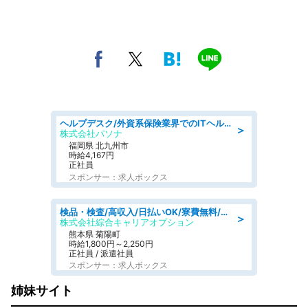
ヘルプデスク/外資系保険業界でのITヘルプデスク業務/駅近/即日勤務可/ヘルプデスク
＞
株式会社パソナ
福岡県 北九州市
時給4,167円
正社員
スポンサー：求人ボックス
検品・検査/高収入/日払いOK/寮費無料/日勤/20・30・40代活躍中
＞
株式会社綜合キャリアオプション
熊本県 菊陽町
時給1,800円～2,250円
正社員 / 派遣社員
スポンサー：求人ボックス
姉妹サイト