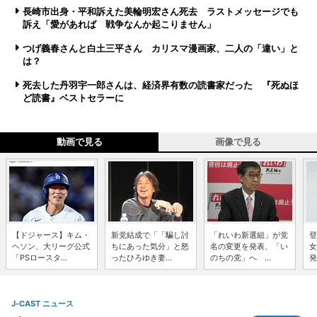
長崎市出身・平和訴えた美輪明宏さん死去 ラストメッセージでも
訴え「愛があれば 戦争なんか起こりません」
つげ義春さんと白土三平さん カリスマ漫画家、二人の「違い」と
は？
死去した丹羽宇一郎さんは、経済界有数の読書家だった 『死ぬほ
ど読書』ベストセラーに
動画で見る
画像で見る
【ドジャース】キム・
新党結成で「「騙し討
「れいわ新選組」が党
登
ヘソン、大リーグ公式
ちにあった気分」と怒
名の変更を発表、「い
女
「PSロースタ...
ったひろゆき妻...
のちの党」へ ...
発
J-CAST ニュース