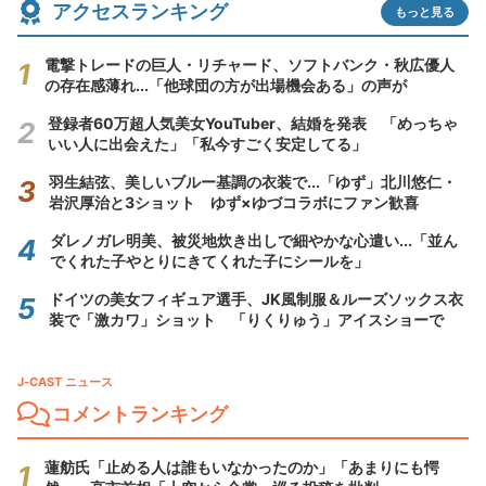
アクセスランキング
もっと見る
電撃トレードの巨人・リチャード、ソフトバンク・秋広優人
の存在感薄れ...「他球団の方が出場機会ある」の声が
登録者60万超人気美女YouTuber、結婚を発表 「めっちゃ
いい人に出会えた」「私今すごく安定してる」
羽生結弦、美しいブルー基調の衣装で...「ゆず」北川悠仁・
岩沢厚治と3ショット ゆず×ゆづコラボにファン歓喜
ダレノガレ明美、被災地炊き出しで細やかな心遣い...「並ん
でくれた子やとりにきてくれた子にシールを」
ドイツの美女フィギュア選手、JK風制服＆ルーズソックス衣
装で「激カワ」ショット 「りくりゅう」アイスショーで
J-CAST ニュース
コメントランキング
蓮舫氏「止める人は誰もいなかったのか」「あまりにも愕