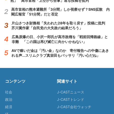
然」 高市首相「上空から合掌」巡る投稿を批判
高市首相の熊本避難所「3分間」しか視察せず？SNS拡散 内
閣広報官「51分間」だと否定
片山さつき財務相「失われた28年を取り戻す」投稿に批判
芥川賞作家「自民党の大失政の結果だろう」
広島原爆の日、小沢一郎氏が高市政権を「戦前回帰路線」と
非難 「この国は再び滅亡に向かいかねない」
AVで稼いだ金は「汚い金」なのか 寄付報告への中傷にあき
れる声...スリムクラブ真栄田もバッサリ「汚い心だね」
コンテンツ
関連サイト
社会
J-CASTニュース
政治
J-CASTトレンド
経済
J-CAST会社ウォッチ