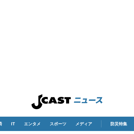
済
IT
エンタメ
スポーツ
メディア
防災特集