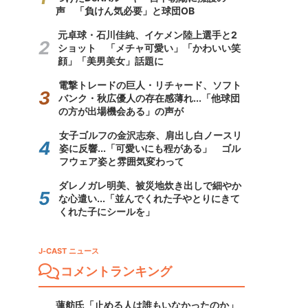
声 「負けん気必要」と球団OB
元卓球・石川佳純、イケメン陸上選手と2
ショット 「メチャ可愛い」「かわいい笑
顔」「美男美女」話題に
電撃トレードの巨人・リチャード、ソフト
バンク・秋広優人の存在感薄れ...「他球団
の方が出場機会ある」の声が
女子ゴルフの金沢志奈、肩出し白ノースリ
姿に反響...「可愛いにも程がある」 ゴル
フウェア姿と雰囲気変わって
ダレノガレ明美、被災地炊き出しで細やか
な心遣い...「並んでくれた子やとりにきて
くれた子にシールを」
J-CAST ニュース
コメントランキング
蓮舫氏「止める人は誰もいなかったのか」