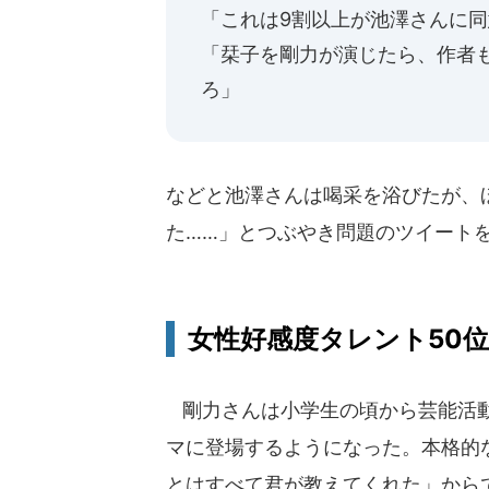
「これは9割以上が池澤さんに
「栞子を剛力が演じたら、作者
ろ」
などと池澤さんは喝采を浴びたが、
た……」とつぶやき問題のツイート
女性好感度タレント50
剛力さんは小学生の頃から芸能活動
マに登場するようになった。本格的
とはすべて君が教えてくれた」からで