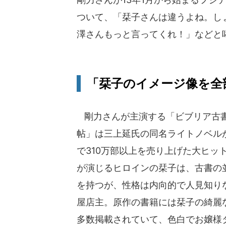
ついて、「栞子さんは違うよね。し
澤さんもっと言ってくれ！」などと
「栞子のイメージ像を全
剛力さんが主演する「ビブリア古
帖」は三上延氏の同名ライトノベル
で310万部以上を売り上げた大ヒッ
が演じるヒロインの栞子は、古書の
を持つが、性格は内向的で人見知り
屋店主。原作の書籍には栞子の綺麗
多数掲載されていて、色白でお嬢様