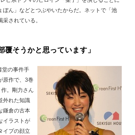
ょぼん」などとつぶやいたからだ。ネットで「池
喝采されている。
部覆そうかと思っています」
書堂の事件手
が原作で、3巻
ト作。剛力さん
並外れた知識
な鎌倉の古本
なイラストが
タイプの顔立