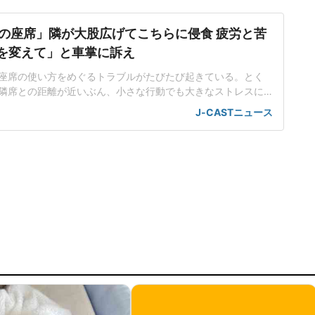
の座席」隣が大股広げてこちらに侵食 疲労と苦
席を変えて」と車掌に訴え
座席の使い方をめぐるトラブルがたびたび起きている。とく
隣席との距離が近いぶん、小さな行動でも大きなストレスに
。都内在住の中村彩名さん(仮名・30代)は、関西方面から東
J-CASTニュース
、思わぬ出来事に直面した。不自然な姿勢で移動する羽目に
不足が続く中、中村さんは、少しでも休もうと指定席を予約
で仮眠を取るつもり