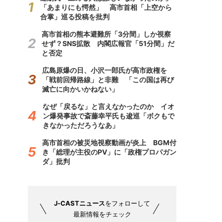
「あまりにも愕然」 高市首相「上空から
合掌」巡る投稿を批判
高市首相の熊本避難所「3分間」しか視察
せず？SNS拡散 内閣広報官「51分間」だ
と否定
広島原爆の日、小沢一郎氏が高市政権を
「戦前回帰路線」と非難 「この国は再び
滅亡に向かいかねない」
なぜ「戻るな」と言えなかったのか イオ
ン爆発事故で斎藤幸平氏も逡巡「ボクもで
きなかっただろうなあ」
高市首相の被災地視察動画が炎上 BGM付
き「総理が主役のPV」に「政権プロパガン
ダ」批判
J-CASTニュース
をフォローして
最新情報をチェック