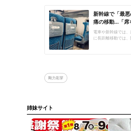
新幹線で「最悪
痛の移動...「
電車や新幹線では、
に長距離移動では、
つながることがある
京に向かう新幹線で
仕事が多忙のため寝
して乗車した。車内
剛力彩芽
姉妹サイト