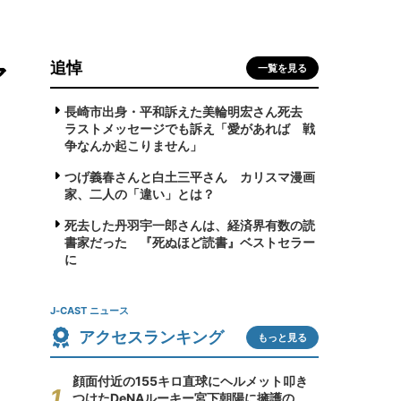
追悼
ア
一覧を見る
長崎市出身・平和訴えた美輪明宏さん死去
ラストメッセージでも訴え「愛があれば 戦
争なんか起こりません」
つげ義春さんと白土三平さん カリスマ漫画
家、二人の「違い」とは？
死去した丹羽宇一郎さんは、経済界有数の読
書家だった 『死ぬほど読書』ベストセラー
に
J-CAST ニュース
アクセスランキング
もっと見る
顔面付近の155キロ直球にヘルメット叩き
つけたDeNAルーキー宮下朝陽に擁護の